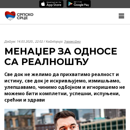
Датум:
14.03.2020., 22:02
/ Категорија:
Здравство
МЕНАЏЕР ЗА ОДНОСЕ
СА РЕАЛНОШЋУ
Све док не желимо да прихватимо реалност и
истину, све док је искривљујемо, измишљамо,
улепшавамо, чинимо одбојном и игноришемо не
можемо бити комплетни, успешни, испуњени,
срећни и здрави