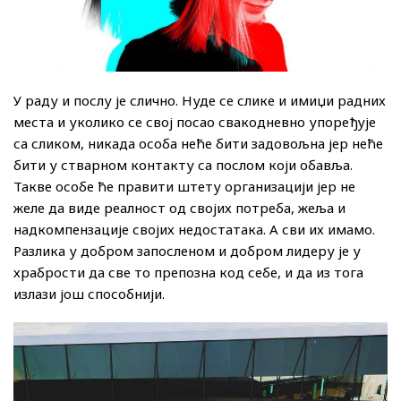
У раду и послу је слично. Нуде се слике и имиџи радних
места и уколико се свој посао свакодневно упоређује
са сликом, никада особа неће бити задовољна јер неће
бити у стварном контакту са послом који обавља.
Такве особе ће правити штету организацији јер не
желе да виде реалност од својих потреба, жеља и
надкомпензације својих недостатака. А сви их имамо.
Разлика у добром запосленом и добром лидеру је у
храбрости да све то препозна код себе, и да из тога
излази још способнији.