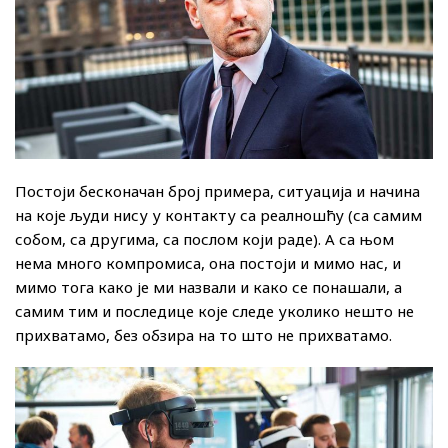
Постоји бесконачан број примера, ситуација и начина
на које људи нису у контакту са реалношћу (са самим
собом, са другима, са послом који раде). А са њом
нема много компромиса, она постоји и мимо нас, и
мимо тога како је ми назвали и како се понашали, а
самим тим и последице које следе уколико нешто не
прихватамо, без обзира на то што не прихватамо.