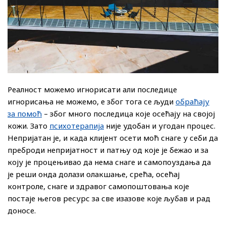
Реалност можемо игнорисати али последице
игнорисања не можемо, е због тога се људи
обраћају
за помоћ
– због много последица које осећају на својој
кожи. Зато
психотерапија
није удобан и угодан процес.
Непријатан је, и када клијент осети моћ снаге у себи да
преброди непријатност и патњу од које је бежао и за
коју је процењивао да нема снаге и самопоуздања да
је реши онда долази олакшање, срећа, осећај
контроле, снаге и здравог самопоштовања које
постаје његов ресурс за све изазове које љубав и рад
доносе.