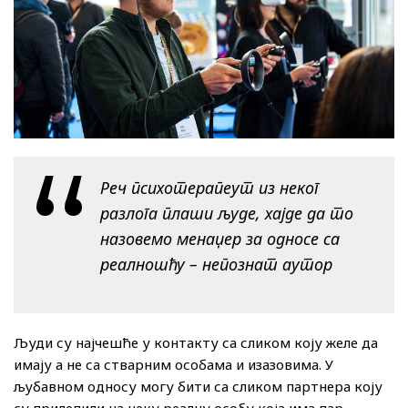
Реч психотерапеут из неког
разлога плаши људе, хајде да то
назовемо менаџер за односе са
реалношћу – непознат аутор
Људи су најчешће у контакту са сликом коју желе да
имају а не са стварним особама и изазовима. У
љубавном односу могу бити са сликом партнера коју
су прилепили на неку реалну особу која има пар