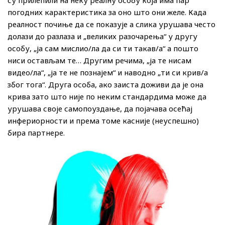
погодних карактеристика за оно што они желе. Када
реалност почиње да се показује а слика урушава често
долази до разлаза и „великих разочарења“ у другу
особу, „ја сам мислио/ла да си ти такав/а“ а пошто
ниси остављам те… Другим речима, „ја те нисам
видео/ла“, „ја те не познајем“ и наводно „ти си крив/а
због тога“. Друга особа, ако заиста доживи да је она
крива зато што није по неким стандардима може да
урушава своје самопоуздање, да појачава осећај
инфериорности и према томе касније (неуспешно)
бира партнере.