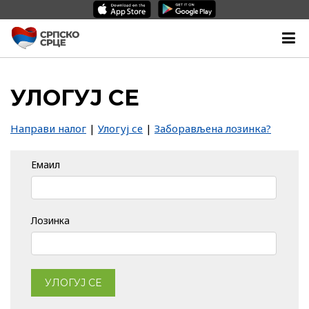
УЛОГУЈ СЕ
Направи налог
|
Улогуј се
|
Заборављена лозинка?
Емаил
Лозинка
УЛОГУЈ СЕ