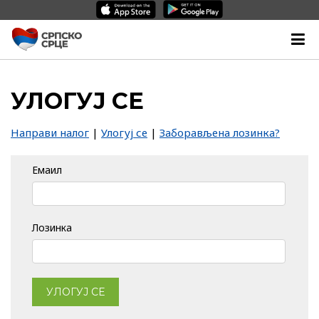
УЛОГУЈ СЕ
Направи налог
|
Улогуј се
|
Заборављена лозинка?
Емаил
Лозинка
УЛОГУЈ СЕ