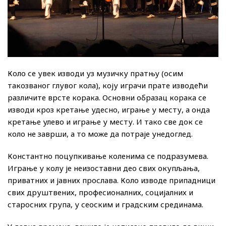
Коло се увек изводи уз музичку пратњу (осим
такозваног глувог кола), коју играчи прате изводећи
различите врсте корака. Основни образац корака се
изводи кроз кретање удесно, играње у месту, а онда
кретање улево и играње у месту. И тако све док се
коло не заврши, а то може да потраје унедоглед.
Константно поцупкивање коленима се подразумева.
Играње у колу је неизоставни део свих окупљања,
приватних и јавних прослава. Коло изводе припадници
свих друштвених, професионалних, социјалних и
старосних група, у сеоским и градским срединама.