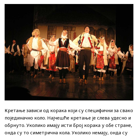
Кретање зависи од корака који су специфични за свако
појединачно коло. Најчешће кретање је слева удесно и
обрнуто. Уколико имају исти број корака у обе стране,
онда су то симетрична кола. Уколико немају, онда су