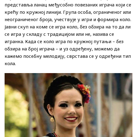
представља ланац међусобно повезаних играча који се
крећу по кружној линији. Група особа, ограниченог или
неограниченог броја, учествује у игри и формира коло.
Јавни скуп на коме се игра коло, без обзира на то да ли
се игра у складу с традицијом или не, назива се
игранка. Када се коло игра по кружној путањи – без
обзира на број играча – и уз одређену, можемо да
кажемо посебну мелодију, сврстава се у одређени тип
кола.