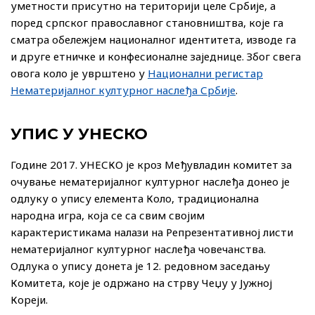
уметности присутно на територији целе Србије, а
поред српског православног становништва, које га
сматра обележјем националног идентитета, изводе га
и друге етничке и конфесионалне заједнице. Због свега
овога коло је уврштено у
Национални регистар
Нематеријалног културног наслеђа Србије
.
УПИС У УНЕСКО
Године 2017. УНЕСКО је кроз Међувладин комитет за
очување нематеријалног културног наслеђа донео је
одлуку о упису елемента Коло, традиционална
народна игра, која се са свим својим
карактеристикама налази на Репрезентативној листи
нематеријалног културног наслеђа човечанства.
Одлука о упису донета је 12. редовном заседању
Комитета, које је одржано на стрву Чеџу у Јужној
Кореји.