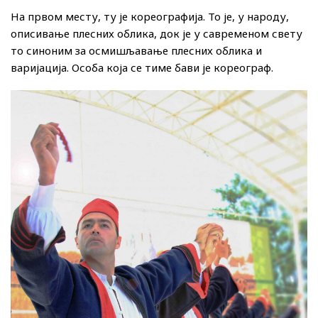
На првом месту, ту је кореографија. То је, у народу,
описивање плесних облика, док је у савременом свету
то синоним за осмишљавање плесних облика и
варијација. Особа која се тиме бави је кореограф.