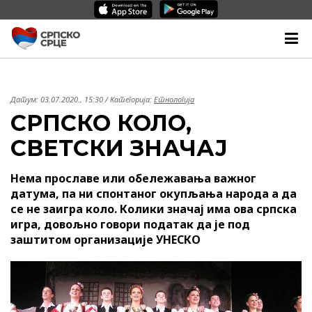
Датум:
03.07.2020., 15:30
/ Категорија:
Етнологија
СРПСКО КОЛО,
СВЕТСКИ ЗНАЧАЈ
Нема прославе или обележавања важног
датума, па ни спонтаног окупљања народа а да
се не заигра коло. Колики значај има ова српска
игра, довољно говори податак да је под
заштитом организације УНЕСКО