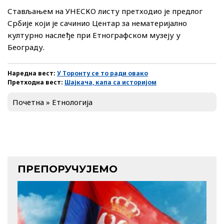
Стављањем на УНЕСКО листу претходио је предлог
Србије који је сачинио Центар за нематеријално
културно наслеђе при Етнографском музеју у
Београду.
Наредна вест:
У Торонту се то ради овако
Претходна вест:
Шајкача, капа са историјом
Почетна
»
Етнологија
ПРЕПОРУЧУЈЕМО