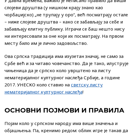
У давна времена, важило је неписано правило да виши
слојеви друштва (у нишком крају знано као
чорбаџијско) „не трупају у оро“, већ посматрају остале
– ниже слојеве друштва – како се забављају за себе и
забављају елитну публику. Играчи се баш нешто нису
ни интересовали за оне који их посматрају. На првом
месту било им је лично задовољство.
Ова српска традиција има изузетан значај, не само за
Србе већ и за читаво човечанство. Да је тако, илуструје
чињеница да је српско коло уврштено на листу
нематеријалног културног наслеђа Србије, а године
2017. УНЕСКО коло ставио на
светску листу
нематеријалног културног наслеђа
!
ОСНОВНИ ПОЈМОВИ И ПРАВИЛА
Појам коло у српском народу има више значења и
објашњења. Па, кренимо редом: облик игре је такав да