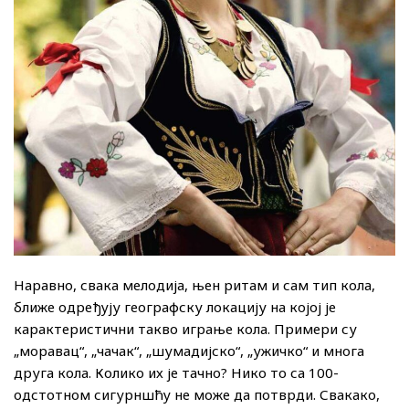
Наравно, свака мелодија, њен ритам и сам тип кола,
ближе одређују географску локацију на којој је
карактеристични такво играње кола. Примери су
„моравац“, „чачак“, „шумадијско“, „ужичко“ и многа
друга кола. Колико их је тачно? Нико то са 100-
одстотном сигурншћу не може да потврди. Свакако,