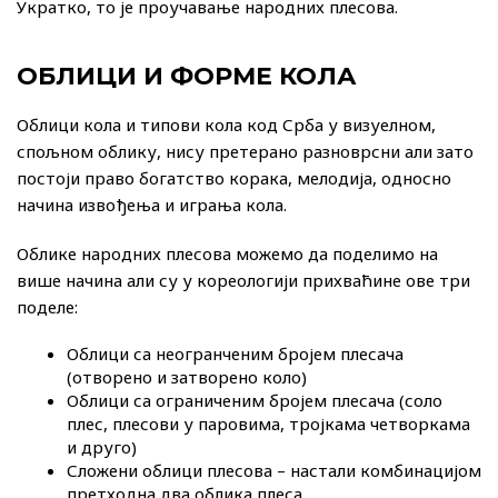
Укратко, то је проучавање народних плесова.
ОБЛИЦИ И ФОРМЕ КОЛА
Облици кола и типови кола код Срба у визуелном,
спољном облику, нису претерано разноврсни али зато
постоји право богатство корака, мелодија, односно
начина извођења и играња кола.
Облике народних плесова можемо да поделимо на
више начина али су у кореологији прихваћине ове три
поделе:
Облици са неогранченим бројем плесача
(отворено и затворено коло)
Облици са ограниченим бројем плесача (соло
плес, плесови у паровима, тројкама четворкама
и друго)
Сложени облици плесова – настали комбинацијом
претходна два облика плеса