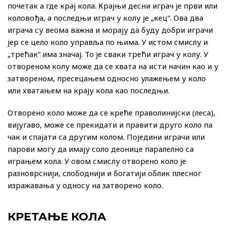
почетак а где крај кола. Крајњи десни играч је први или
коловођа, а последњи играч у колу је „кец“. Ова два
играча су веома важна и морају да буду добри играчи
јер се цело коло управља по њима. У истом смислу и
„трећак“ има значај. То је сваки трећи играч у колу. У
отвореном колу може да се хвата на исти начин као и у
затвореном, пресецањем односно улажењем у коло
или хватањем на крају кола као последњи.
Отворено коло може да се креће праволинијски (леса),
вијугаво, може се прекидати и правити друго коло па
чак и спајати са другим колом. Поједини играчи или
парови могу да имају соло деонице паралелно са
играњем кола. У овом смислу отворено коло је
разноврснији, слободнији и богатији облик плесног
изражавања у односу на затворено коло.
КРЕТАЊЕ КОЛА