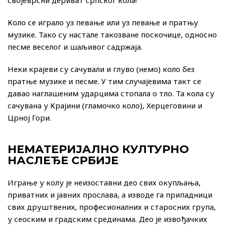
својеврсни дериват српског кола!
Коло се играло уз певање или уз певање и пратњу
музике. Тако су настале такозване поскочице, односно
песме веселог и шаљивог садржаја.
Неки крајеви су сачували и глуво (немо) коло без
пратње музике и песме. У тим случајевима такт се
давао наглашеним ударцима стопала о тло. Та кола су
сачувана у Крајини (гламочко коло), Херцеговини и
Црној Гори.
НЕМАТЕРИЈАЛНО КУЛТУРНО
НАСЛЕЂЕ СРБИЈЕ
Играње у колу је неизоставни део свих окупљања,
приватних и јавних прослава, а изводе га припадници
свих друштвених, професионалних и старосних група,
у сеоским и градским срединама. Део је извођачких