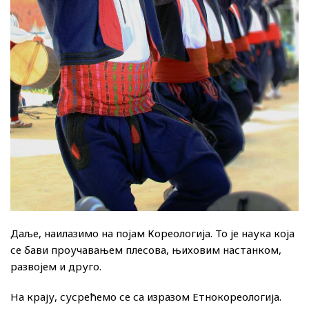
Даље, наилазимо на појам Кореологија. То је наука која
се бави проучавањем плесова, њиховим настанком,
развојем и друго.
На крају, сусрећемо се са изразом Етнокореологија.