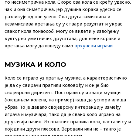
то несиметрична кола. Скоро сва кола се крећу удесно,
чак и она симетрична, јер дужина корака удесно се
разликује од оне улево. Сва друга замислива и
незамислива кретања су у ствари резултат и украс
сваког кола понаособ. Могу се видети у извођењу
културно уметничих друштава, док неке кораке и
кретања могу да изведу само
врхунски играчи
.
МУЗИКА И КОЛО
Коло се играло уз пратњу музике, а карактеристично
је да су свирачи пратили коловођу и он је био
својеврсни диригент. Постојали су и знаци музици
(клецањем колена, на пример) када да успори или да
убрза. То је давало својеврсну интеракцију између
играча и музичара, тако да је свако коло играно на
другачији начин. Из оваквих правила кола, настали су и
поједини други плесови. Веровали или не – танго је