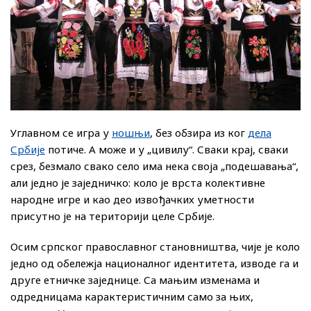
Углавном се игра у
ношњи
, без обзира из ког
дела
Србије
потиче. А може и у „цивилу“. Сваки крај, сваки
срез, безмало свако село има нека своја „подешавања“,
али једно је заједничко: коло је врста колективне
народне игре и као део извођачких уметности
присутно је на територији целе Србије.
Осим српског православног становништва, чије је коло
једно од обележја националног идентитета, изводе га и
друге етничке заједнице. Са мањим изменама и
одредницама карактеристичним само за њих,