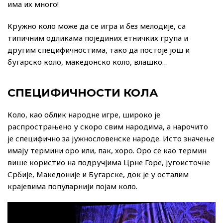
има их много!
Кружно коло може да се игра и без мелодије, са
типичним одликама појединих етничких група и
другим специфичностима, тако да постоје још и
бугарско коло, македонско коло, влашко…
СПЕЦИФИЧНОСТИ КОЛА
Коло, као облик народне игре, широко је
распрострањено у скоро свим народима, а нарочито
је специфично за јужнословенске народе. Исто значење
имају термини оро или, пак, хоро. Оро се као термин
више користио на подручјима Црне Горе, југоисточне
Србије, Македоније и Бугарске, док је у осталим
крајевима популарнији појам коло.