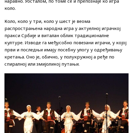
наравно. Уосталом, по томе се и препознаје ко игра
коло.
Коло, коло у три, коло у шест је веома
распрострањена народна игра у актуелној играчкој
пракси Србије и виталан облик традиционалне
културе. Изводе га међусобно повезани играчи, у којој
први и последњи имају посебну улогу у одређивању
кретања. Оно је, обично, у полукружној а ређе по
спиралној или змијоликој путањи.