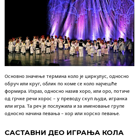
Основно значење термина коло је циркулус, односно
обруч или круг, облик по коме се коло најчешће
формира. Израз, односно назив хоро, или оро, потиче
од грчке речи хорос – у преводу скуп људи, игранка
или игра. Та реч је послужила и за именовање групе
односно начина певања – хор или хорско певање.
САСТАВНИ ДЕО ИГРАЊА КОЛА