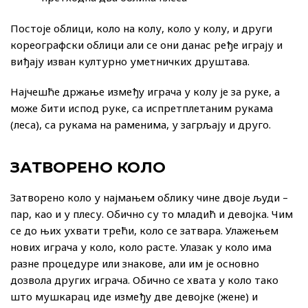
Постоје облици, коло на колу, коло у колу, и други
кореографски облици али се они данас ређе играју и
виђају изван културно уметничких друштава.
Најчешће држање између играча у колу је за руке, а
може бити испод руке, са испретплетаним рукама
(леса), са рукама на раменима, у загрљају и друго.
ЗАТВОРЕНО КОЛО
Затворено коло у најмањем облику чине двоје људи –
пар, као и у плесу. Обично су то младић и девојка. Чим
се до њих ухвати трећи, коло се затвара. Улажењем
нових играча у коло, коло расте. Улазак у коло има
разне процедуре или знакове, али им је основно
дозвола других играча. Обично се хвата у коло тако
што мушкарац иде између две девојке (жене) и