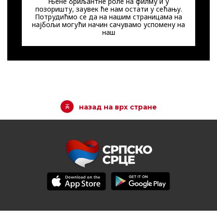
Њене бриљантне роле на филму и у
позоришту, заувек ће нам остати у сећању.
Потрудићмо се да на нашим страницама на
најбољи могући начин сачувамо успомену на
наш
назад на врх стране