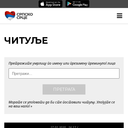
ЧИТУЉЕ
Претражите умрлицу по имену или презимену преминулог лица
ПРЕТРАГА
Морате се улоговати да би сте поставили читуљу.
Улогујте се
на ваш налог »
27.01.2020., 16:17
/