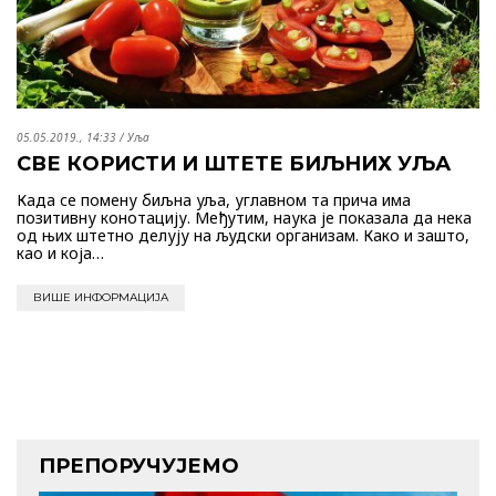
05.05.2019., 14:33
/
Уља
СВЕ КОРИСТИ И ШТЕТЕ БИЉНИХ УЉА
Када се помену биљна уља, углавном та прича има
позитивну конотацију. Међутим, наука је показала да нека
од њих штетно делују на људски организам. Како и зашто,
као и која…
ВИШЕ ИНФОРМАЦИЈА
ПРЕПОРУЧУЈЕМО