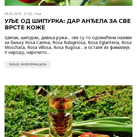
09.05.2019., 21:02
/
Уља
УЉЕ ОД ШИПУРКА: ДАР АНЂЕЛА ЗА СВЕ
ВРСТЕ КОЖЕ
Шипак, шипурак, дивља ружа… све су то одомаћени називи
за биљку Rosa Canina, Rosa Rubiginosa, Rosa Eglanteria, Rosa
Moschata, Rosa Villosa, Rosa Rugosa… и остале из фамилије.
У народу, нарочито…
ВИШЕ ИНФОРМАЦИЈА