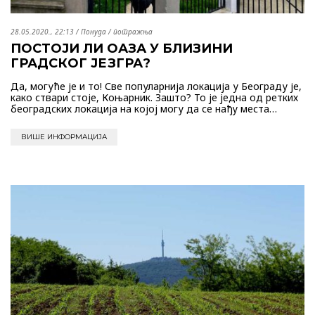
28.05.2020., 22:13
/
Понуда / потражња
ПОСТОЈИ ЛИ ОАЗА У БЛИЗИНИ
ГРАДСКОГ ЈЕЗГРА?
Да, могуће је и то! Све популарнија локација у Београду је,
како ствари стоје, Коњарник. Зашто? То је једна од ретких
београдских локација на којој могу да се нађу места…
ВИШЕ ИНФОРМАЦИЈА