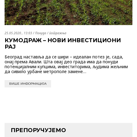
25.05.2020., 13:03
/
Понуда / потражња
КУМОДРАЖ – НОВИ ИНВЕСТИЦИОНИ
РАЈ
Београд наставља да се шири – идеалан потез је, сада,
онај према Авали. Шта овај део града има да понуди
потенцијалним купцима, инвеститорима, људима жељним
да сивило урбане метрополе замене…
ВИШЕ ИНФОРМАЦИЈА
ПРЕПОРУЧУЈЕМО