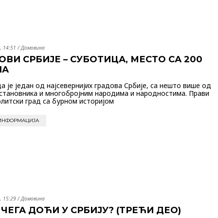
, 14:51
/
Домовина
ОВИ СРБИЈЕ – СУБОТИЦА, МЕСТО СА 200
НА
а је један од најсевернијих градова Србије, са нешто више од
 становника и многобројним народима и народностима. Прави
литски град са бурном историјом
ИНФОРМАЦИЈА
, 15:29
/
Домовина
 ЧЕГА ДОЋИ У СРБИЈУ? (ТРЕЋИ ДЕО)