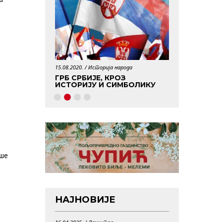
15.08.2020. /
Историја народа
29.04.2020. /
Истори
АБОРАВЉЕНИХ
ГРБ СРБИЈЕ, КРОЗ
КО ЈЕ БИО 
ИСТОРИЈУ И СИМБОЛИКУ
ише
НАЈНОВИЈЕ