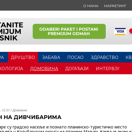
О НАМА
МАРКЕТИНГ
РА
ДРУШТВО
ЗАБАВА
ПОСАО
ЗДРАВСТВО
КВ
КОЛОГИЈА
ДОМОВИНА
ДОГАЂАЈИ
ИНТЕРВЈУ
, 12:31
/
Домовина
Н НА ДИВЧИБАРИМА
ре су градско насеље и познато планинско-туристичко место
аљева у Колубарском округу на планини Маљен. Каква је јесен н