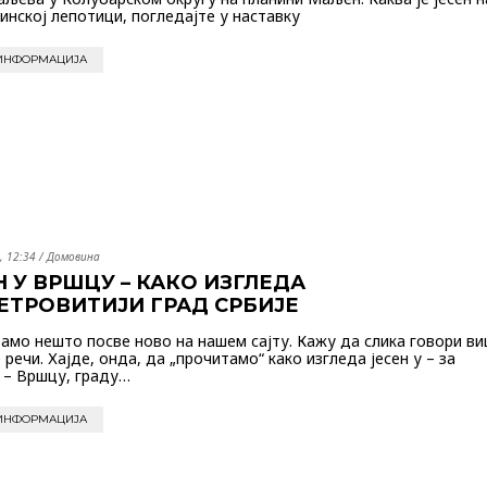
нинској лепотици, погледајте у наставку
ИНФОРМАЦИЈА
06.06.2020. /
Гастрономија
02.09.2020. /
Привреда
БУРЕК, КРАЉ ЈУТАРЊЕГ
10 СТАРИХ, З
ОБРОКА
ЗАНАТА
, 12:34
/
Домовина
Н У ВРШЦУ – КАКО ИЗГЛЕДА
ЕТРОВИТИЈИ ГРАД СРБИЈЕ
амо нешто посве ново на нашем сајту. Кажу да слика говори в
 речи. Хајде, онда, да „прочитамо“ како изгледа јесен у – за
 – Вршцу, граду…
ИНФОРМАЦИЈА