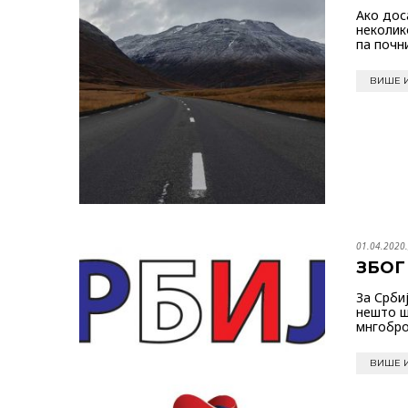
Ако дос
неколик
па почн
ВИШЕ 
01.04.2020.
ЗБОГ
За Срби
нешто ш
мнгобр
ВИШЕ 