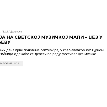
, 18:12
/
Домовина
ЈА НА СВЕТСКОЈ МУЗИЧКОЈ МАПИ – ЏЕЗ У
ЉЕВУ
их дана прве половине септембра, у краљевачком културном
Рибница одржаће се девети по реду фестивал џез музике
ИНФОРМАЦИЈА