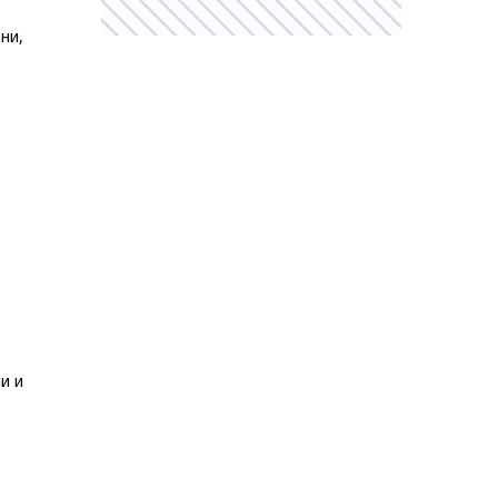
ни,
и и