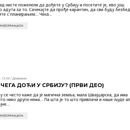
ад нисте пожелели да дођете у Србију и посетите је, ево још
о адута за то. Сачекајте да прође карантин, да сви буду безбед
ите с планирањем… Чека…
ИНФОРМАЦИЈА
, 13:50
/
Домовина
 ЧЕГА ДОЋИ У СРБИЈУ? (ПРВИ ДЕО)
ју се често каже да је магична земља, мала Швајцарска, да има
то нико други нема… Па шта је то што привлачи и наше људе ал
ојне…
ИНФОРМАЦИЈА