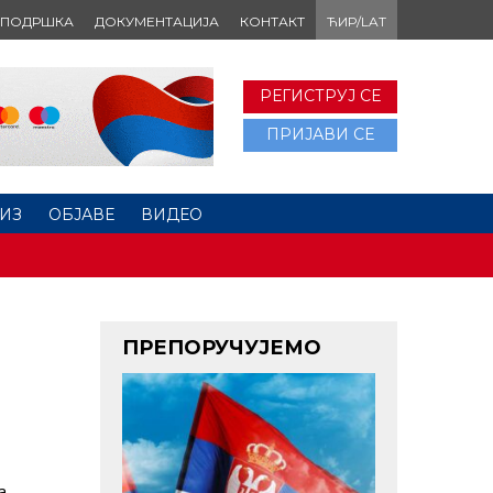
ПОДРШКА
ДОКУМЕНТАЦИЈА
КОНТАКТ
ЋИР/LAT
РЕГИСТРУЈ СЕ
ПРИЈАВИ СЕ
ИЗ
ОБЈАВЕ
ВИДЕО
ПРЕПОРУЧУЈЕМО
а