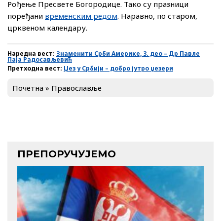
Рођење Пресвете Богородице. Тако су празници
поређани
временским редом
. Наравно, по старом,
црквеном календару.
Наредна вест:
Знаменити Срби Америке, 3. део – Др Павле
Паја Радосављевић
Претходна вест:
Џез у Србији – добро јутро џезери
Почетна
»
Православље
ПРЕПОРУЧУЈЕМО