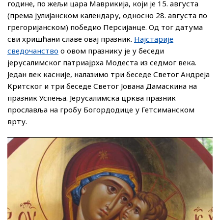
године, по жељи цара Маврикија, који је 15. августа
(према јулијанском календару, односно 28. августа по
грегоријанском) победио Персијанце. Од тог датума
сви хришћани славе овај празник.
Најстарије
сведочанство
о овом празнику је у беседи
јерусалимског патриајрха Модеста из седмог века.
Један век касније, налазимо три беседе Светог Андреја
Критског и три беседе Светог Јована Дамаскина на
празник Успења. Јерусалимска црква празник
прославља на гробу Богордодице у Гетсиманском
врту.