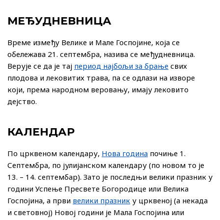
МЕЂУДНЕВНИЦА
Време између Велике и Мале Госпојине, која се
обележава 21. септембра, назива се међудневница.
Верује се да је тај
период најбољи за брање
свих
плодова и лековитих трава, па се одлази на изворе
који, према народном веровању, имају лековито
дејство.
КАЛЕНДАР
По црквеном календару,
Нова година
почиње 1.
Септембра, по јулијанском календару (по новом то је
13. – 14. септембар). Зато је последњи велики празник у
години Успење Пресвете Богородице или Велика
Госпојина, а први
велики празник
у црквеној (а некада
и световној) Новој години је Мала Госпојина или