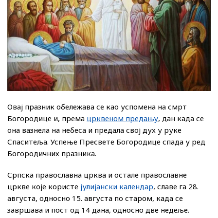
Овај празник обележава се као успомена на смрт
Богородице и, према
црквеном предању
, дан када се
она вазнела на небеса и предала свој дух у руке
Спаситеља. Успење Пресвете Богородице спада у ред
Богородичних празника.
Српска православна црква и остале православне
цркве које користе
јулијански календар
, славе га 28.
августа, односно 15. августа по старом, када се
завршава и пост од 14 дана, односно две недеље.