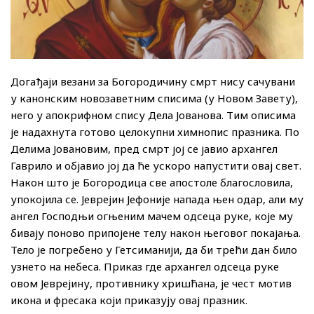
Догађаји везани за Богородичину смрт нису сачувани
у канонским новозаветним списима (у Новом Завету),
него у апокрифном спису Дела Јованова. Тим описима
је надахнута готово целокупни химнопис празника. По
Делима Јовановим, пред смрт јој се јавио архангел
Гаврило и објавио јој да ће ускоро напустити овај свет.
Након што је Богородица све апостоле благословила,
упокојила се. Јеврејин Јефоније напада њен одар, али му
ангел Господњи огњеним мачем одсеца руке, које му
бивају поново припојене телу након његовог покајања.
Тело је погребено у Гетсиманији, да би трећи дан било
узнето на небеса. Приказ где архангел одсеца руке
овом Јеврејину, противнику хришћана, је чест мотив
икона и фресака који приказују овај празник.