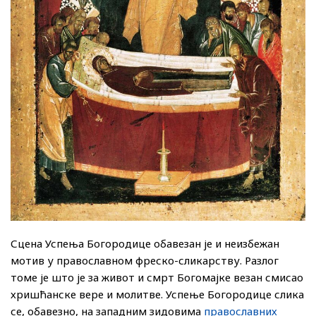
Сцена Успења Богородице обавезан је и неизбежан
мотив у православном фреско-сликарству. Разлог
томе је што је за живот и смрт Богомајке везан смисао
хришћанске вере и молитве. Успење Богородице слика
се, обавезно, на западним зидовима
православних