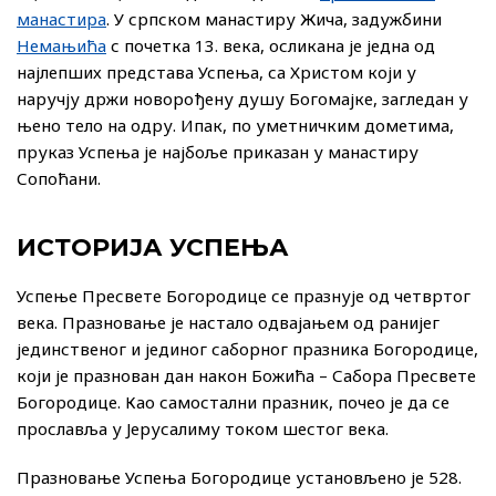
манастира
. У српском манастиру Жича, задужбини
Немањића
с почетка 13. века, осликана је једна од
најлепших представа Успења, са Христом који у
наручју држи новорођену душу Богомајке, загледан у
њено тело на одру. Ипак, по уметничким дометима,
пруказ Успења је најбоље приказан у манастиру
Сопоћани.
ИСТОРИЈА УСПЕЊА
Успење Пресвете Богородице се празнује од четвртог
века. Празновање је настало одвајањем од ранијег
јединственог и јединог саборног празника Богородице,
који је празнован дан након Божића – Сабора Пресвете
Богородице. Као самостални празник, почео је да се
прославља у Јерусалиму током шестог века.
Празновање Успења Богородице установљено је 528.