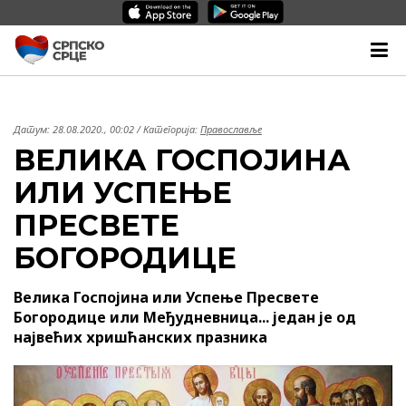
Датум:
28.08.2020., 00:02
/ Категорија:
Православље
ВЕЛИКА ГОСПОЈИНА
ИЛИ УСПЕЊЕ
ПРЕСВЕТЕ
БОГОРОДИЦЕ
Велика Госпојина или Успење Пресвете
Богородице или Међудневница... један је од
највећих хришћанских празника