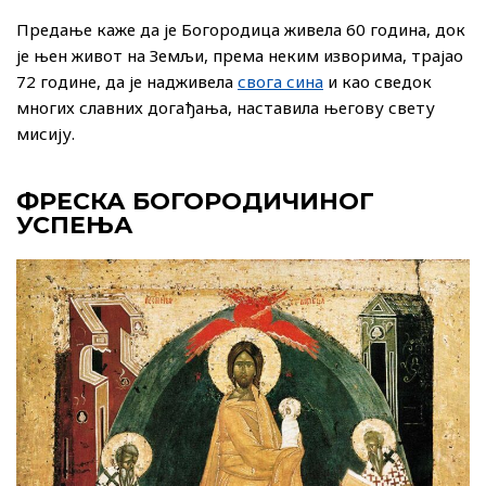
Предање каже да је Богородица живела 60 година, док
је њен живот на Земљи, према неким изворима, трајао
72 године, да је надживела
свога сина
и као сведок
многих славних догађања, наставила његову свету
мисију.
ФРЕСКА БОГОРОДИЧИНОГ
УСПЕЊА