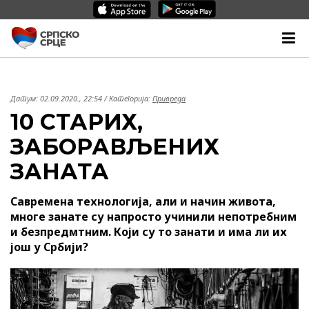
Датум:
02.09.2020., 22:54
/ Категорија:
Привреда
10 СТАРИХ,
ЗАБОРАВЉЕНИХ
ЗАНАТА
Савремена технологија, али и начин живота,
многе занате су напросто учинили непотребним
и безпредмтним. Који су то занати и има ли их
још у Србији?