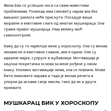
Жена Бик се успешно носи са свим животним
проблемима. Понекад има силовиту нарав али без
ваљаног разлога неће праснути. Поседује више
моралне и емотивне снаге од многих мушкараца. Она
тражи правог мушкарца. Има велику моћ
самоконтроле.
Кажу да су то најлепше жене у хороскопу. Оне су веома
независне и емотивно снажне, али и одане. Оне су
идеалне мајке, супруге и љубавнице. Мотивација је
кључна покретачка основа за жене рођене у овом
знаку. Уколико мотивације нема, она се повлачи. Може
бити плаховите нарави и тада је веома речита и
упорна да искаже своје мисли, тако да их и други
прихвате.
МУШКАРАЦ БИК У ХОРОСКОПУ