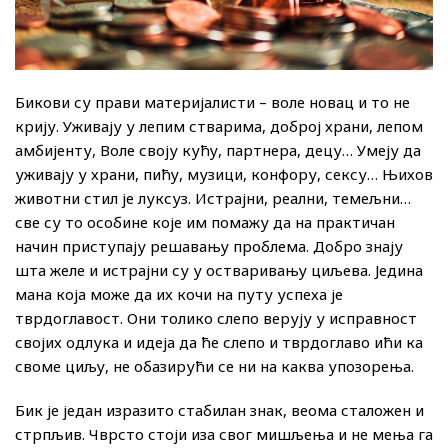
Бикови су прави материјалисти – воле новац и то не
крију. Уживају у лепим стварима, доброј храни, лепом
амбијенту, Воле своју кућу, партнера, децу… Умеју да
уживају у храни, пићу, музици, конфору, сексу… Њихов
животни стил је луксуз. Истрајни, реални, темељни…
све су то особине које им помажу да на практичан
начин приступају решавању проблема. Добро знају
шта желе и истрајни су у остваривању циљева. Једина
мана која може да их кочи на путу успеха је
тврдоглавост. Они толико слепо верују у исправност
својих одлука и идеја да ће слепо и тврдоглаво ићи ка
своме циљу, не обазирући се ни на каква упозорења.
Бик је један изразито стабилан знак, веома сталожен и
стрпљив. Чврсто стоји иза свог мишљења и не мења га