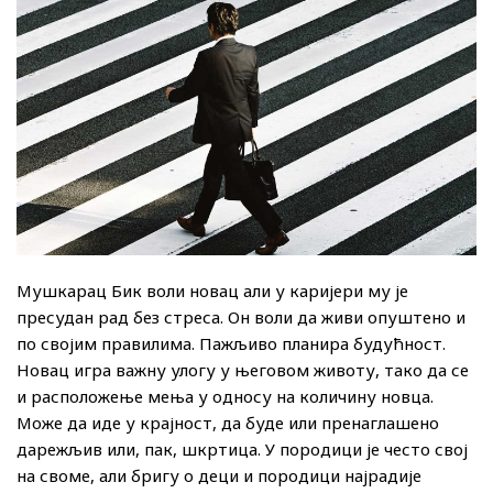
Мушкарац Бик воли новац али у каријери му је
пресудан рад без стреса. Он воли да живи опуштено и
по својим правилима. Пажљиво планира будућност.
Новац игра важну улогу у његовом животу, тако да се
и расположење мења у односу на количину новца.
Може да иде у крајност, да буде или пренаглашено
дарежљив или, пак, шкртица. У породици је често свој
на своме, али бригу о деци и породици најрадије