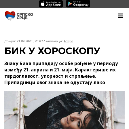
Датум:
21.04.2020., 20:03
/ Категорија:
Астро
БИК У ХОРОСКОПУ
Знаку Бика припадају особе рођене у периоду
између 21. априла и 21. маја. Карактерише их
тврдоглавост, упорност и стрпљење.
Припадници овог знака не одустају лако