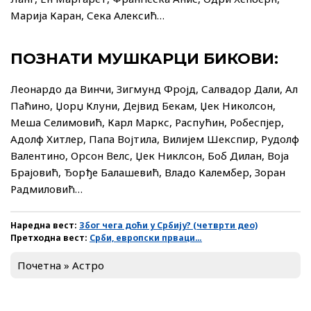
Марија Каран, Сека Алексић…
ПОЗНАТИ МУШКАРЦИ БИКОВИ:
Леонардо да Винчи, Зигмунд Фројд, Салвадор Дали, Ал
Паћино, Џорџ Клуни, Дејвид Бекам, Џек Николсон,
Меша Селимовић, Карл Маркс, Распућин, Робеспјер,
Адолф Хитлер, Папа Војтила, Вилијем Шекспир, Рудолф
Валентино, Орсон Велс, Џек Никлсон, Боб Дилан, Воја
Брајовић, Ђорђе Балашевић, Владо Калембер, Зоран
Радмиловић…
Наредна вест:
Због чега доћи у Србију? (четврти део)
Претходна вест:
Срби, европски прваци…
Почетна
»
Астро