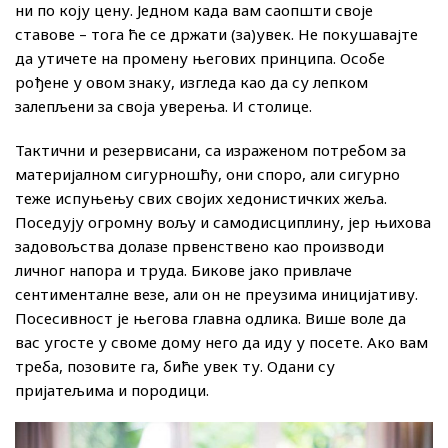
ни по коју цену. Једном када вам саопшти своје
ставове – тога ће се држати (за)увек. Не покушавајте
да утичете на промену његових принципа. Особе
рођене у овом знаку, изгледа као да су лепком
залепљени за своја уверења. И столице.
Тактични и резервисани, са израженом потребом за
материјалном сигурношћу, они споро, али сигурно
теже испуњењу свих својих хедонистичких жеља.
Поседују огромну вољу и самодисциплину, јер њихова
задовољства долазе првенствено као производи
личног напора и труда. Бикове јако привлаче
сентименталне везе, али он не преузима иницијативу.
Посесивност је његова главна одлика. Више воле да
вас угосте у своме дому него да иду у посете. Ако вам
треба, позовите га, биће увек ту. Одани су
пријатељима и породици.