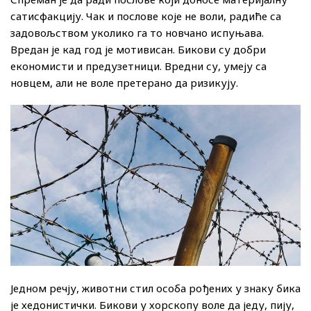
сатисфакцију. Чак и послове које не воли, радиће са
задовољством уколико га то новчано испуњава.
Вредан је кад год је мотивисан. Бикови су добри
економисти и предузетници. Вредни су, умеју са
новцем, али не воле претерано да ризикују.
Једном речју, животни стил особа рођених у знаку бика
је хедонистички. Бикови у хорскопу воле да једу, пију,