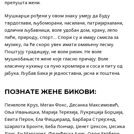
препушта жени.
Мушкарци рођени у овом знаку умеју да буду
тврдоглави, љубоморани, насилани, патријархалани,
одлични љубавници, воле удобан дом, храну, лепо
пиће, природу, спорт… Спори су и имају смисла за
музику, па ће скоро увек имати омиљену песму.
Поштују традицију, не воли ризик. Не воле
мушкобањасте жене које гласно причају. Воле
класичну кухињу са пуно кромпира и соса и питу од
јабука. Љубав Бика је једноставна, јасна и поштена.
ПОЗНАТЕ ЖЕНЕ БИКОВИ:
Пенелопе Круз, Меган Фокс, Десанка Максимовић,
Оља Ивањицки, Марија Терезија, Лукреција Борџија,
Евита Перон, Ела Фицџералд, Барбара Стрејсенд,
Шарлота Бронте, Беба Лончар, Џенет Џексон, Џесика
Ланг, Ен Маргарет, Франћеска Анис, Одри Хепберн,