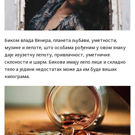
Биком влада Венера, планета љубави, уметности,
музике и лепоте, што особама рођеним у овом знаку
даје изузетну лепоту, привлачност, уметничке
склоности и шарм. Бикови имају лепо лице и складно
тело а једини недостатак може да им буде вишак
килограма.