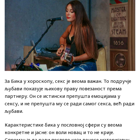
За Бика у хороскопу, секс је веома важан. То подручје
љубави показује њихову праву повезаност према
партнеру. Он се истински препушта емоцијама у
сексу, и не препушта му се ради самог секса, већ ради
љубави.
Карактеристике бика у пословној сфери су веома
конкретне и јасне: он воли новац и то не крије.
Спреман је да ради послове који доносе материјалну