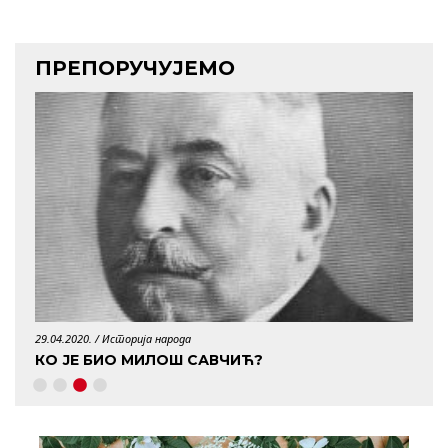
ПРЕПОРУЧУЈЕМО
29.04.2020. /
Историја народа
06.06.
У
КО ЈЕ БИО МИЛОШ САВЧИЋ?
БУР