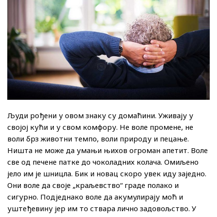
Људи рођени у овом знаку су домаћини. Уживају у
својој кући и у свом комфору. Не воле промене, не
воли брз животни темпо, воли природу и пецање.
Ништа не може да умањи њихов огроман апетит. Воле
све од печене патке до чоколадних колача. Омиљено
јело им је шницла. Бик и новац скоро увек иду заједно.
Они воле да своје „краљевство“ граде полако и
сигурно. Подједнако воле да акумулирају моћ и
уштеђевину јер им то ствара лично задовољство. У