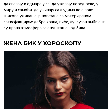
да спавају и одмарају се, да уживају поред реке, у
миру и самоћи, да уживају са људима које воле.
Њихово уживање је повезано са материјалном
сатисфакцијом: добра храна, пиће, луксузан амбијент
су права атмосфера за опуштање код бика.
ЖЕНА БИК У ХОРОСКОПУ