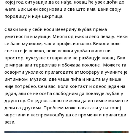
којој год ситуацији да се нађе, новац ће увек доћи до
њега. Бик цени свој новац и све што има, цени своју
породицу и није шкртица.
Сваки Бик у себи носи Венерину љубав према
уметности и музици. Многи од њих и лепо певају. Неки
се баве музиком, чак и професионално. Бикови воле
све што је велико, воле велики удобан животни
простор, луксузне ствари али не разбацује новац. Бик
је миран али тврдоглав и обожава поклоне. Можете га
освојити уколико прилагодите атмосферу и учините је
интимном. Музика, две чаше пића и ништа му више
није потребно. Сем вас. Воли контакт и однос један на
један, али се не осећа слободним да показује љубав у
друштву. Он једноставно не жели да интимне моменте
дели са другима. Проблем може насатати у његовој
чврстини и неспремношћу да се промени и прилагоди
вези.