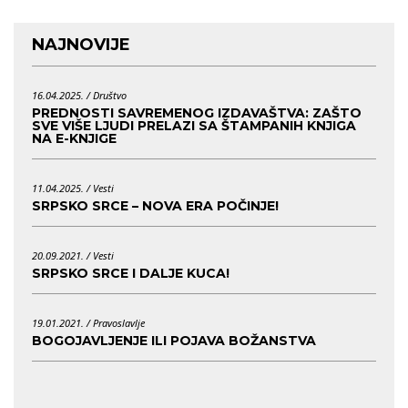
NAJNOVIJE
16.04.2025. /
Društvo
PREDNOSTI SAVREMENOG IZDAVAŠTVA: ZAŠTO
SVE VIŠE LJUDI PRELAZI SA ŠTAMPANIH KNJIGA
NA E-KNJIGE
11.04.2025. /
Vesti
SRPSKO SRCE – NOVA ERA POČINJE!
20.09.2021. /
Vesti
SRPSKO SRCE I DALJE KUCA!
19.01.2021. /
Pravoslavlje
BOGOJAVLJENJE ILI POJAVA BOŽANSTVA