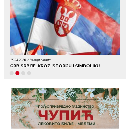
15.08.2020. /
Istorija naroda
29.04.
GRB SRBIJE, KROZ ISTORIJU I SIMBOLIKU
KO J