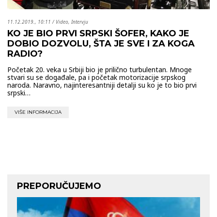
11.12.2019., 10:11
/
Video
,
Intervju
KO JE BIO PRVI SRPSKI ŠOFER, KAKO JE
DOBIO DOZVOLU, ŠTA JE SVE I ZA KOGA
RADIO?
Početak 20. veka u Srbiji bio je prilično turbulentan. Mnoge
stvari su se događale, pa i početak motorizacije srpskog
naroda. Naravno, najinteresantniji detalji su ko je to bio prvi
srpski…
VIŠE INFORMACIJA
PREPORUČUJEMO