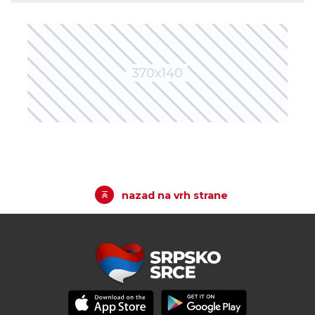
nazad na vrh strane