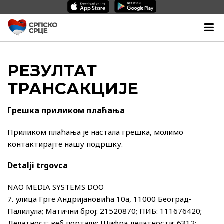
РЕЗУЛТАТ
ТРАНСАКЦИЈЕ
Грешка приликом плаћања
Приликом плаћања је настала грешка, молимо
контактирајте нашу подршку.
Detalji trgovca
NAO MEDIA SYSTEMS DOO
7. улица Грге Андријановића 10а, 11000 Београд-
Палилула; Матични број: 21520870; ПИБ: 111676420;
Делатност: веб портали; Шифра делатности: 6312;