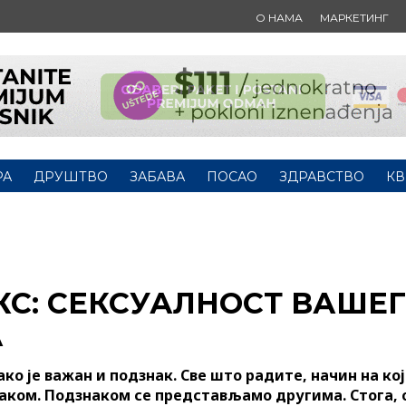
О НАМА
МАРКЕТИНГ
РА
ДРУШТВО
ЗАБАВА
ПОСАО
ЗДРАВСТВО
КВ
КС: СЕКСУАЛНОСТ ВАШЕГ
А
ако је важан и подзнак. Све што радите, начин на кој
наком. Подзнаком се представљамо другима. Стога, 