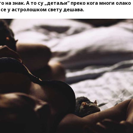
о на знак. А то су „детаљи“ преко кога многи олако
 се у астролошком свету дешава.
06.06.2020. /
Гастрономија
02.09.2020. /
Привреда
БУРЕК, КРАЉ ЈУТАРЊЕГ
10 СТАРИХ, З
ОБРОКА
ЗАНАТА