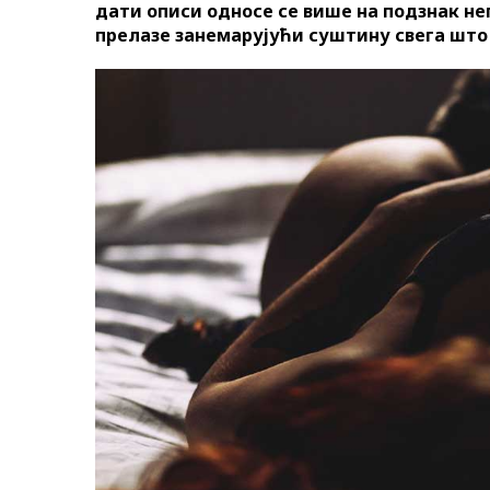
дати описи односе се више на подзнак нег
прелазе занемарујући суштину свега што