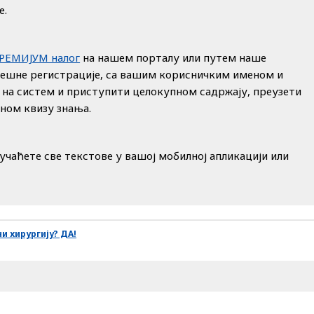
е.
ПРЕМИЈУМ налог
на нашем порталу или путем наше
пешне регистрације, са вашим корисничким именом и
 на систем и приступити целокупном садржају, преузети
дном квизу знања.
учаћете све текстове у вашој мобилној апликацији или
ни хирургију? ДА!