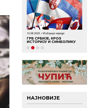
15.08.2020. /
Историја народа
29.04.2020. /
Истори
АБОРАВЉЕНИХ
ГРБ СРБИЈЕ, КРОЗ
КО ЈЕ БИО 
ИСТОРИЈУ И СИМБОЛИКУ
НАЈНОВИЈЕ