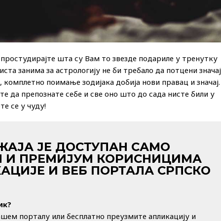
о простудирајте шта су Вам то звезде подариле у тренутку
иста занима за астрологију не би требало да потцени значај
, комплетно поимање зодијака добија нови правац и значај.
те да препознате себе и све оно што до сада нисте били у
те се у чуду!
ЖАЈА ЈЕ ДОСТУПАН САМО
 И ПРЕМИЈУМ КОРИСНИЦИМА
АЦИЈЕ И ВЕБ ПОРТАЛА СРПСКО
ик?
ашем порталу или бесплатно преузмите апликацију и