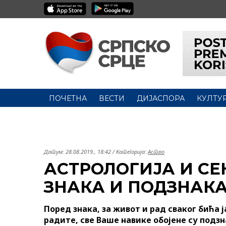
ПОЧЕТНА
ВЕСТИ
ДИЈАСПОРА
КУЛТУ
Датум:
28.08.2019., 18:42
/ Категорија:
Астро
АСТРОЛОГИЈА И СЕ
ЗНАКА И ПОДЗНАК
Поред знака, за живот и рад сваког бића ј
радите, све Ваше навике обојене су подз