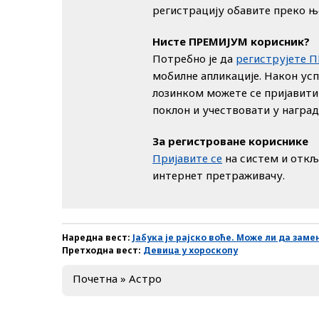
регистрацију обавите преко њ
Нисте ПРЕМИЈУМ корисник?
Потребно је да
региструјете 
мобилне апликације. Након ус
лозинком можете се пријавити
поклон и учествовати у награ
За регистроване кориснике
Пријавите се
на систем и откљ
интернет претраживачу.
Наредна вест:
Јабука је рајско воће. Може ли да заме
Претходна вест:
Девица у хороскопу
Почетна
»
Астро