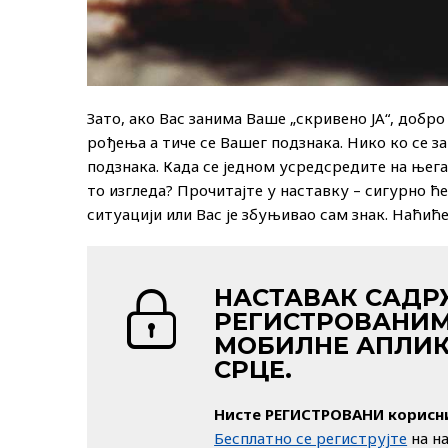
Зато, ако Вас занима Ваше „скривено ЈА“, добр
рођења а тиче се Вашег подзнака. Нико ко се за
подзнака. Када се једном усредсредите на њега
то изгледа? Прочитајте у наставку – сигурно ће
ситуацији или Вас је збуњивао сам знак. Наћиће
НАСТАВАК САДР
РЕГИСТРОВАНИМ
МОБИЛНЕ АПЛИК
СРЦЕ.
Нисте РЕГИСТРОВАНИ корисн
Бесплатно се региструјте
на н