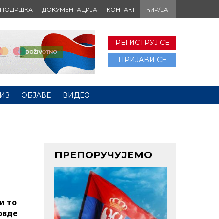
ПОДРШКА
ДОКУМЕНТАЦИЈА
КОНТАКТ
ЋИР/LAT
РЕГИСТРУЈ СЕ
ПРИЈАВИ СЕ
ИЗ
ОБЈАВЕ
ВИДЕО
ПРЕПОРУЧУЈЕМО
и то
овде