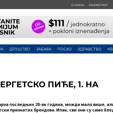
О НАМА
МАРКЕТИНГ
РА
ДРУШТВО
ЗАБАВА
ПОСАО
ЗДРАВСТВО
КВ
ЕРГЕТСКО ПИЋЕ, 1. НА
арна последњих 20-ак година, можда мало више, ал
ски признатих брендова. Ипак, сви они су само бле