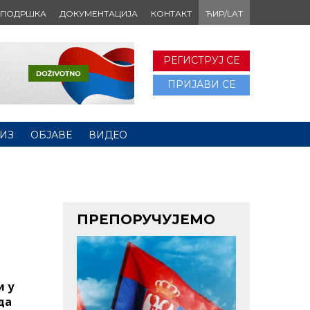
ПОДРШКА
ДОКУМЕНТАЦИЈА
КОНТАКТ
ЋИР/LAT
РЕГИСТРУЈ СЕ
ПРИЈАВИ СЕ
ИЗ
ОБЈАВЕ
ВИДЕО
ПРЕПОРУЧУЈЕМО
и у
да