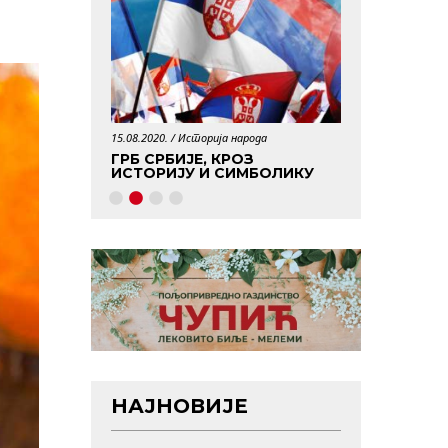
15.08.2020. /
Историја народа
29.04.2020. /
Истори
АБОРАВЉЕНИХ
ГРБ СРБИЈЕ, КРОЗ
КО ЈЕ БИО 
ИСТОРИЈУ И СИМБОЛИКУ
НАЈНОВИЈЕ