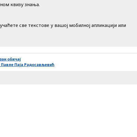
дном квизу знања.
учаћете све текстове у вашој мобилној апликацији или
зан обичај
р Павле Паја Радосављевић