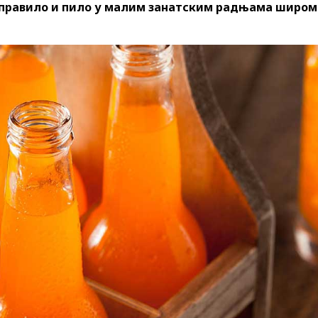
на правило и пило у малим занатским радњама широм
06.06.2020. /
Гастрономија
02.09.2020. /
Привреда
БУРЕК, КРАЉ ЈУТАРЊЕГ
10 СТАРИХ, З
ОБРОКА
ЗАНАТА