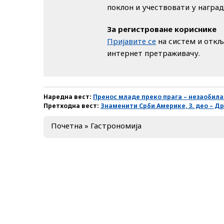
поклон и учествовати у награ
За регистроване кориснике
Пријавите се
на систем и откљ
интернет претраживачу.
Наредна вест:
Пренос младе преко прага – незаобила
Претходна вест:
Знаменити Срби Америке, 3. део – Д
Почетна
»
Гастрономија