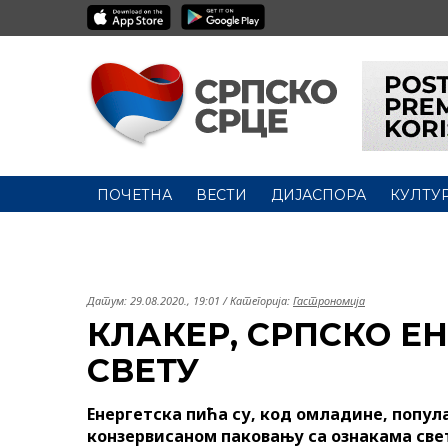
ПОЧЕТНА
ВЕСТИ
ДИЈАСПОРА
КУЛТУ
Датум:
29.08.2020., 19:01
/ Категорија:
Гастрономија
КЛАКЕР, СРПСКО ЕН
СВЕТУ
Енергетска пића су, код омладине, попул
конзервисаном паковању са ознакама свет