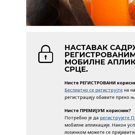
НАСТАВАК САДР
РЕГИСТРОВАНИМ
МОБИЛНЕ АПЛИК
СРЦЕ.
Нисте РЕГИСТРОВАНИ корисн
Бесплатно се региструјте
на н
регистрацију обавите преко њ
Нисте ПРЕМИЈУМ корисник?
Потребно је да
региструјете 
мобилне апликације. Након ус
лозинком можете се пријавити