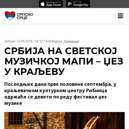
Датум:
12.09.2019., 18:12
/ Категорија:
Домовина
СРБИЈА НА СВЕТСКОЈ
МУЗИЧКОЈ МАПИ – ЏЕЗ
У КРАЉЕВУ
Последњих дана прве половине септембра, у
краљевачком културном центру Рибница
одржаће се девети по реду фестивал џез
музике