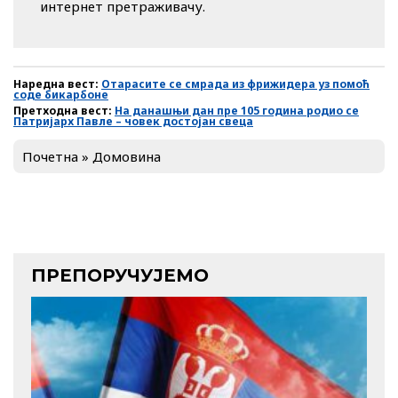
интернет претраживачу.
Наредна вест:
Отарасите се смрада из фрижидера уз помоћ
соде бикарбоне
Претходна вест:
На данашњи дан пре 105 година родио се
Патријарх Павле – човек достојан свеца
Почетна
»
Домовина
ПРЕПОРУЧУЈЕМО