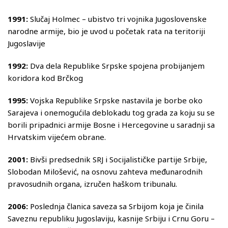
1991:
Slučaj Holmec – ubistvo tri vojnika Jugoslovenske
narodne armije, bio je uvod u početak rata na teritoriji
Jugoslavije
1992:
Dva dela Republike Srpske spojena probijanjem
koridora kod Brčkog
1995:
Vojska Republike Srpske nastavila je borbe oko
Sarajeva i onemogućila deblokadu tog grada za koju su se
borili pripadnici armije Bosne i Hercegovine u saradnji sa
Hrvatskim vijećem obrane.
2001:
Bivši predsednik SRJ i Socijalističke partije Srbije,
Slobodan Milošević, na osnovu zahteva međunarodnih
pravosudnih organa, izručen haškom tribunalu.
2006:
Poslednja članica saveza sa Srbijom koja je činila
Saveznu republiku Jugoslaviju, kasnije Srbiju i Crnu Goru –