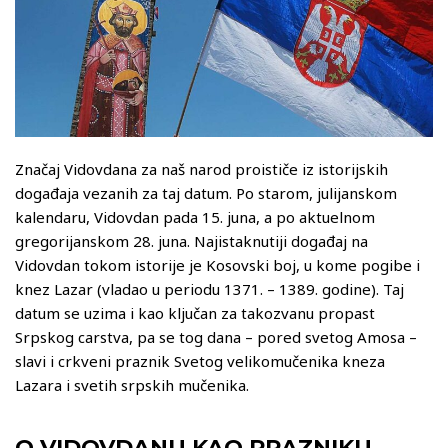
Značaj Vidovdana za naš narod proističe iz istorijskih
događaja vezanih za taj datum. Po starom, julijanskom
kalendaru, Vidovdan pada 15. juna, a po aktuelnom
gregorijanskom 28. juna. Najistaknutiji događaj na
Vidovdan tokom istorije je Kosovski boj, u kome pogibe i
knez Lazar (vladao u periodu 1371. – 1389. godine). Taj
datum se uzima i kao ključan za takozvanu propast
Srpskog carstva, pa se tog dana – pored svetog Amosa –
slavi i crkveni praznik Svetog velikomučenika kneza
Lazara i svetih srpskih mučenika.
O VIDOVDANU KAO PRAZNIKU