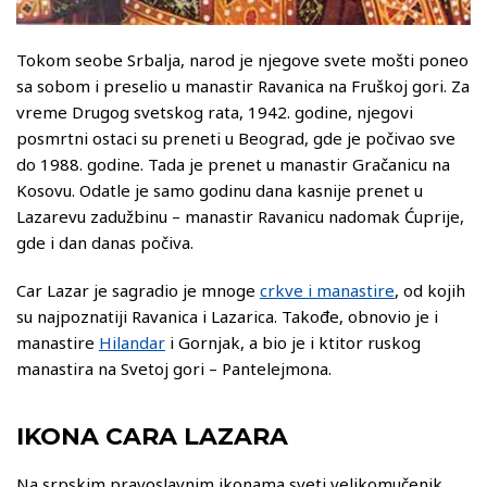
Tokom seobe Srbalja, narod je njegove svete mošti poneo
sa sobom i preselio u manastir Ravanica na Fruškoj gori. Za
vreme Drugog svetskog rata, 1942. godine, njegovi
posmrtni ostaci su preneti u Beograd, gde je počivao sve
do 1988. godine. Tada je prenet u manastir Gračanicu na
Kosovu. Odatle je samo godinu dana kasnije prenet u
Lazarevu zadužbinu – manastir Ravanicu nadomak Ćuprije,
gde i dan danas počiva.
Car Lazar je sagradio je mnoge
crkve i manastire
, od kojih
su najpoznatiji Ravanica i Lazarica. Takođe, obnovio je i
manastire
Hilandar
i Gornjak, a bio je i ktitor ruskog
manastira na Svetoj gori – Pantelejmona.
IKONA CARA LAZARA
Na srpskim pravoslavnim ikonama sveti velikomučenik