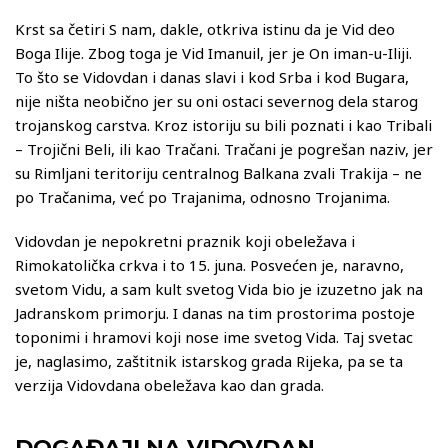
Krst sa četiri S nam, dakle, otkriva istinu da je Vid deo
Boga Ilije. Zbog toga je Vid Imanuil, jer je On iman-u-Iliji.
To što se Vidovdan i danas slavi i kod Srba i kod Bugara,
nije ništa neobično jer su oni ostaci severnog dela starog
trojanskog carstva. Kroz istoriju su bili poznati i kao Tribali
– Trojični Beli, ili kao Tračani. Tračani je pogrešan naziv, jer
su Rimljani teritoriju centralnog Balkana zvali Trakija – ne
po Tračanima, već po Trajanima, odnosno Trojanima.
Vidovdan je nepokretni praznik koji obeležava i
Rimokatolička crkva i to 15. juna. Posvećen je, naravno,
svetom Vidu, a sam kult svetog Vida bio je izuzetno jak na
Jadranskom primorju. I danas na tim prostorima postoje
toponimi i hramovi koji nose ime svetog Vida. Taj svetac
je, naglasimo, zaštitnik istarskog grada Rijeka, pa se ta
verzija Vidovdana obeležava kao dan grada.
DOGAĐAJI NA VIDOVDAN