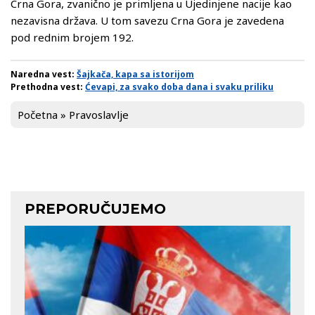
Crna Gora, zvanično je primljena u Ujedinjene nacije kao
nezavisna država. U tom savezu Crna Gora je zavedena
pod rednim brojem 192.
Naredna vest:
Šajkača, kapa sa istorijom
Prethodna vest:
Ćevapi, za svako doba dana i svaku priliku
Početna
»
Pravoslavlje
PREPORUČUJEMO