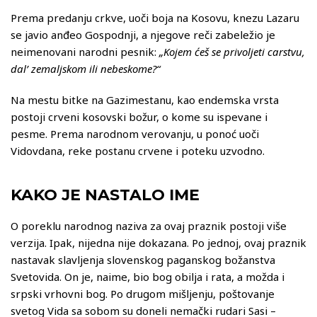
Prema predanju crkve, uoči boja na Kosovu, knezu Lazaru
se javio anđeo Gospodnji, a njegove reči zabeležio je
neimenovani narodni pesnik:
„Kojem ćeš se privoljeti carstvu
,
dal’ zemaljskom ili nebeskome?“
Na mestu bitke na Gazimestanu, kao endemska vrsta
postoji crveni kosovski božur, o kome su ispevane i
pesme. Prema narodnom verovanju, u ponoć uoči
Vidovdana, reke postanu crvene i poteku uzvodno.
KAKO JE NASTALO IME
O poreklu narodnog naziva za ovaj praznik postoji više
verzija. Ipak, nijedna nije dokazana. Po jednoj, ovaj praznik
nastavak slavljenja slovenskog paganskog božanstva
Svetovida. On je, naime, bio bog obilja i rata, a možda i
srpski vrhovni bog. Po drugom mišljenju, poštovanje
svetog Vida sa sobom su doneli nemački rudari Sasi –