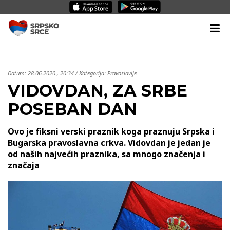
Datum:
28.06.2020., 20:34
/ Kategorija:
Pravoslavlje
VIDOVDAN, ZA SRBE
POSEBAN DAN
Ovo je fiksni verski praznik koga praznuju Srpska i
Bugarska pravoslavna crkva. Vidovdan je jedan je
od naših najvećih praznika, sa mnogo značenja i
značaja