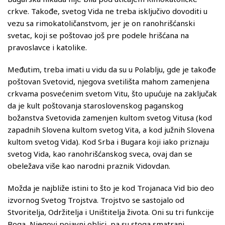
crkve. Takođe, svetog Vida ne treba isključivo dovoditi u
vezu sa rimokatoličanstvom, jer je on ranohrišćanski
svetac, koji se poštovao još pre podele hrišćana na
pravoslavce i katolike.
Međutim, treba imati u vidu da su u Polablju, gde je takođe
poštovan Svetovid, njegova svetilišta mahom zamenjena
crkvama posvećenim svetom Vitu, što upućuje na zaključak
da je kult poštovanja staroslovenskog paganskog
božanstva Svetovida zamenjen kultom svetog Vitusa (kod
zapadnih Slovena kultom svetog Vita, a kod južnih Slovena
kultom svetog Vida). Kod Srba i Bugara koji iako priznaju
svetog Vida, kao ranohrišćanskog sveca, ovaj dan se
obeležava više kao narodni praznik Vidovdan.
Možda je najbliže istini to što je kod Trojanaca Vid bio deo
izvornog Svetog Trojstva. Trojstvo se sastojalo od
Stvoritelja, Održitelja i Uništitelja života. Oni su tri funkcije
Boga, Njegovi pojavni oblici, pa su stoga smatrani