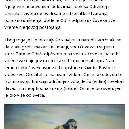
Njegovim neodvojivim delovima. I dok su Održitelj i
Uništitelj života delovali samo u trenutku stvaranja,
odnosno uništenja, dotle je Održitelj bio uz čoveka sve
vreme njegovog postojanja.
Zbog toga je On bio najviše slavljen u narodu. Verovalo se
da svaki greh, makar i najmanji, vodi čoveka u sigurnu
smrt. Zato je Održitelj života bio uvek uz čoveka, kako bi
video svaki njegov greh i kako bi mu odmah opraštao.
Jedino tako čovek uspeva da opstane u životu. Pošto je
video sve, Ordžitelj je nazivan i Vidom. On je takođe, da bi
ispunio svoju funkciju održanja života, lečio (vidao) čoveka i
davao mu neophodna znanja (uvide). On nije bio sveti, jer
je bio više od Sveca.