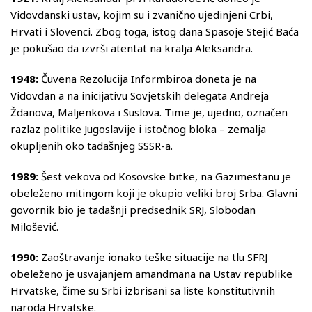
Vidovdanski ustav, kojim su i zvanično ujedinjeni Crbi,
Hrvati i Slovenci. Zbog toga, istog dana Spasoje Stejić Baća
je pokušao da izvrši atentat na kralja Aleksandra.
1948:
Čuvena Rezolucija Informbiroa doneta je na
Vidovdan a na inicijativu Sovjetskih delegata Andreja
Ždanova, Maljenkova i Suslova. Time je, ujedno, označen
razlaz politike Jugoslavije i istočnog bloka – zemalja
okupljenih oko tadašnjeg SSSR-a.
1989:
Šest vekova od Kosovske bitke, na Gazimestanu je
obeleženo mitingom koji je okupio veliki broj Srba. Glavni
govornik bio je tadašnji predsednik SRJ, Slobodan
Milošević.
1990:
Zaoštravanje ionako teške situacije na tlu SFRJ
obeleženo je usvajanjem amandmana na Ustav republike
Hrvatske, čime su Srbi izbrisani sa liste konstitutivnih
naroda Hrvatske.