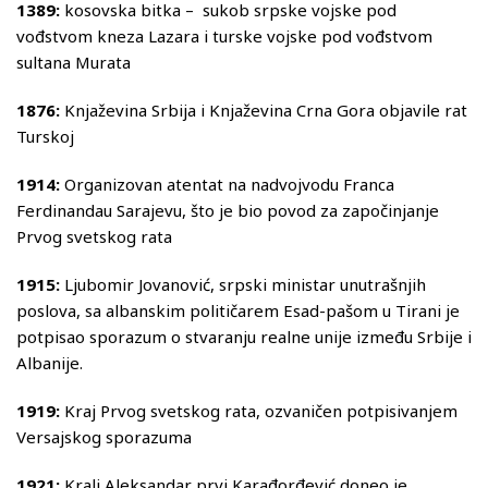
1389:
kosovska bitka – sukob srpske vojske pod
vođstvom kneza Lazara i turske vojske pod vođstvom
sultana Murata
1876:
Knjaževina Srbija i Knjaževina Crna Gora objavile rat
Turskoj
1914:
Organizovan atentat na nadvojvodu Franca
Ferdinandau Sarajevu, što je bio povod za započinjanje
Prvog svetskog rata
1915:
Ljubomir Jovanović, srpski ministar unutrašnjih
poslova, sa albanskim političarem Esad-pašom u Tirani je
potpisao sporazum o stvaranju realne unije između Srbije i
Albanije.
1919:
Kraj Prvog svetskog rata, ozvaničen potpisivanjem
Versajskog sporazuma
1921:
Kralj Aleksandar prvi Karađorđević doneo je