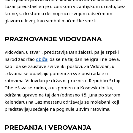
Lazar predstavljen je u carskom vizantijskom ornatu, bez
krune, sa krstom u desnoj ruci i svojom odsečenom
glavom u levoj, kao simbol mučeničke smrti.
PRAZNOVANJE VIDOVDANA
Vidovdan, u stvari, predstavlja Dan žalosti, pa je srpski
narod zadržao
običaj
da se na taj dan ne igra i ne peva,
kao i da se zaustave svi veliki poslovi. Za Vidovdan, u
crkvama se obavljaju pomeni za sve postradale u
ratovima. Vidovdan je državni praznik u Republici Srbiji.
Obeležava se radno, a u spomen na Kosovsku bitku,
održanu upravo na taj dan (odnosno 15. juna po starom
kalendaru) na Gazimestanu održavaju se molebani koji
predstavljaju sećanje na poginule u svim ratovima.
PREDANJA I VEROVANJA