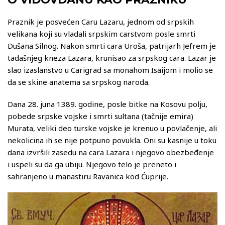
Praznik je posvećen Caru Lazaru, jednom od srpskih
velikana koji su vladali srpskim carstvom posle smrti
Dušana Silnog. Nakon smrti cara Uroša, patrijarh Jefrem je
tadašnjeg kneza Lazara, krunisao za srpskog cara. Lazar je
slao izaslanstvo u Carigrad sa monahom Isaijom i molio se
da se skine anatema sa srpskog naroda.
Dana 28. juna 1389. godine, posle bitke na Kosovu polju,
pobede srpske vojske i smrti sultana (tačnije emira)
Murata, veliki deo turske vojske je krenuo u povlačenje, ali
nekolicina ih se nije potpuno povukla. Oni su kasnije u toku
dana izvršili zasedu na cara Lazara i njegovo obezbeđenje
i uspeli su da ga ubiju. Njegovo telo je preneto i
sahranjeno u manastiru Ravanica kod Ćuprije.