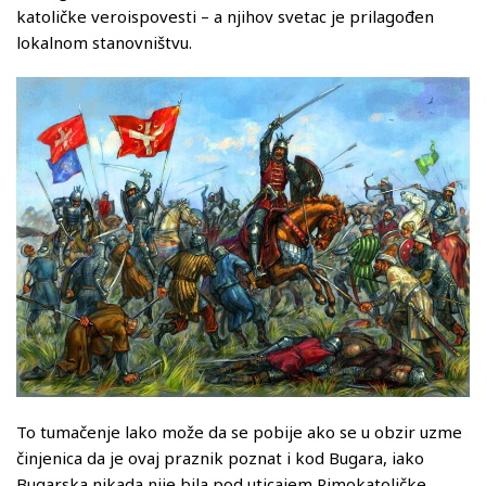
katoličke veroispovesti – a njihov svetac je prilagođen
lokalnom stanovništvu.
To tumačenje lako može da se pobije ako se u obzir uzme
činjenica da je ovaj praznik poznat i kod Bugara, iako
Bugarska nikada nije bila pod uticajem Rimokatoličke