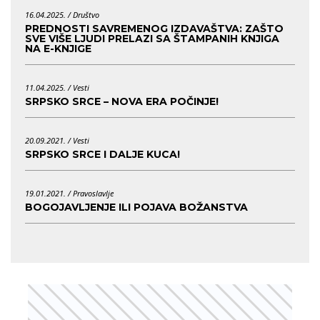
16.04.2025. /
Društvo
PREDNOSTI SAVREMENOG IZDAVAŠTVA: ZAŠTO
SVE VIŠE LJUDI PRELAZI SA ŠTAMPANIH KNJIGA
NA E-KNJIGE
11.04.2025. /
Vesti
SRPSKO SRCE – NOVA ERA POČINJE!
20.09.2021. /
Vesti
SRPSKO SRCE I DALJE KUCA!
19.01.2021. /
Pravoslavlje
BOGOJAVLJENJE ILI POJAVA BOŽANSTVA