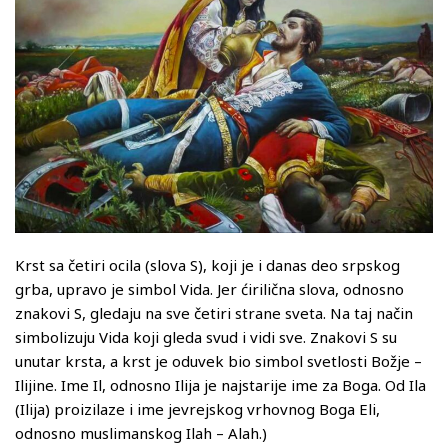
Krst sa četiri ocila (slova S), koji je i danas deo srpskog
grba, upravo je simbol Vida. Jer ćirilična slova, odnosno
znakovi S, gledaju na sve četiri strane sveta. Na taj način
simbolizuju Vida koji gleda svud i vidi sve. Znakovi S su
unutar krsta, a krst je oduvek bio simbol svetlosti Božje –
Ilijine. Ime Il, odnosno Ilija je najstarije ime za Boga. Od Ila
(Ilija) proizilaze i ime jevrejskog vrhovnog Boga Eli,
odnosno muslimanskog Ilah – Alah.)