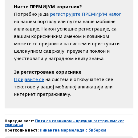
Нисте ПРЕМИЈУМ корисник?
Потребно је да
региструјете ПРЕМИЈУМ налог
на нашем порталу или путем наше мобилне
апликације. Након успешне регистрације, са
вашим корисничким именом и лозинком
можете се пријавити на систем и приступити
целокупном садржају, преузети поклон и
учествовати у наградном квизу знања.
За регистроване кориснике
Пријавите се
на систем и откључаћете све
текстове у вашој мобилној апликацији или
интернет претраживачу.
Наредна вест:
Пита са сланином – врхунац гастрономског
уживања
Претходна вест:
Пикантна мармелада с бибером