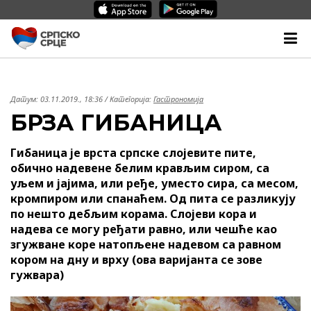
Датум:
03.11.2019., 18:36
/ Категорија:
Гастрономија
БРЗА ГИБАНИЦА
Гибаница је врста српске слојевите пите,
обично надевене белим крављим сиром, са
уљем и јајима, или ређе, уместо сира, са месом,
кромпиром или спанаћем. Од пита се разликују
по нешто дебљим корама. Слојеви кора и
надева се могу ређати равно, или чешће као
згужване коре натопљене надевом са равном
кором на дну и врху (ова варијанта се зове
гужвара)