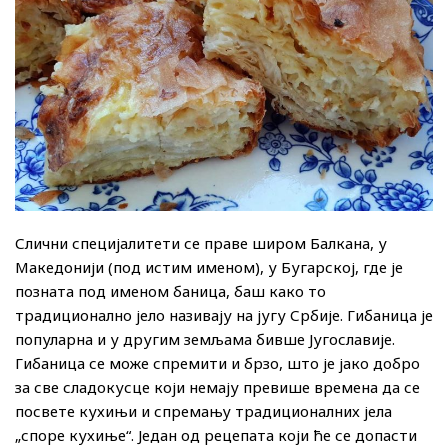
Слични специјалитети се праве широм Балкана, у
Македонији (под истим именом), у Бугарској, где је
позната под именом баница, баш како то
традиционално јело називају на југу Србије. Гибаница је
популарна и у другим земљама бивше Југославије.
Гибаница се може спремити и брзо, што је јако добро
за све сладокусце који немају превише времена да се
посвете кухињи и спремању традиционалних јела
„споре кухиње“. Један од рецепата који ће се допасти