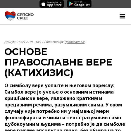
Датум:
16.05.2019., 18:19
/ Категорија:
Православље
ОСНОВЕ
ПРАВОСЛАВНЕ ВЕРЕ
(КАТИХИЗИС)
О симболу вере уопште и његовом пореклу:
Симбол вере је учење о основним истинама
хришћанске вере, изложено кратким и
прецизним речима, разумљивим свима. У овом
случају није потребно ни у најмањој мери
фолозофирати и чинити текст разумљив само
дубокоумним људима – потребно је да симболе
вере разуме апсолутно свако, без обзира на то