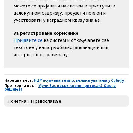
можете се пријавити на систем и приступити
целокупном садржају, преузети поклон и
учествовати у наградном квизу знања.
За регистроване кориснике
Пријавите се
на систем и откључаћете све
текстове у вашој мобилној апликацији или
интернет претраживачу.
Наредна вест:
НЦР појачава темпо, велика улагања у Србију
Претходна вест:
Мучи Вас висок крвни притисак? Ово је
решење!
Почетна
»
Православље