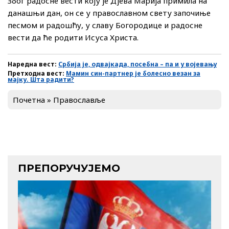
Због радосне вести коју је Дјева Марија примила на
данашњи дан, он се у православном свету започиње
песмом и радошћу, у славу Богородице и радосне
вести да ће родити Исуса Христа.
Наредна вест:
Србија је, одвајкада, посебна – па и у војевању
Претходна вест:
Мамин син-партнер је болесно везан за
мајку. Шта радити?
Почетна
»
Православље
ПРЕПОРУЧУЈЕМО