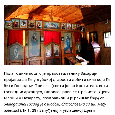
Пола године пошто је првосвештенику Захарији
пројавио да ће у дубокој старости добити сина који ће
бити Господњи Претеча (свети Јован Крститељ), исти
Господњи арханђео, Гаврило, јавио се Пречистој Дјеви
Марији у Назарету, поздравивши је речима:
Радуј се,
благодатна! Господ је с тобом, благословена си ти међу
женама
! (Лк 1, 28). Зачуђеној и уплашеној Дјеви