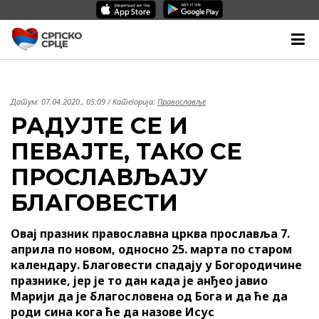
Датум:
07.04.2020., 05:09
/ Категорија:
Православље
РАДУЈТЕ СЕ И
ПЕВАЈТЕ, ТАКО СЕ
ПРОСЛАВЉАЈУ
БЛАГОВЕСТИ
Овај празник православна црква прославља 7.
априла по новом, односно 25. марта по старом
календару. Благовести спадају у Богородичине
празнике, јер је то дан када је анђео јавио
Марији да је благословена од Бога и да ће да
роди сина кога ће да назове Исус