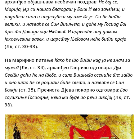
арханђео објашњава необичан поздрав:
Не бој се,
Марија, јер си нашла благодат у Бога! И ево зачећеш, и
родићеш сина и наденућеш му име Исус. Он ће бити
велики, и назваће се Син Вишњега, и даће му Господ Бог
престо Давида оца Његовог. И цареваће над домом
Јаковљевим вавек, и царству Његовом неће бити краја
(Лк, ст. 30-33).
На Маријино питање
Како ће то бити кад ја не знам за
мужа?
(Лк, ст. 34), арханђео Гаврило одговара:
Дух
Свети доћи ће на тебе, и сила Вишњега осениће те; зато
и оно што ће се родити биће свето, и назваће се Син
Божји
(ст. 35). Пречиста Дјева покорно одговара:
Ево
слушкиње Господње, нека ми буде по речи твојој
(Лк, ст.
38).