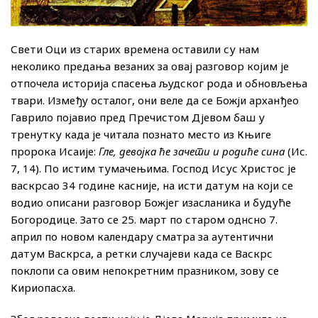
Свети Оци из старих времена оставили су нам
неколико предања везаних за овај разговор којим је
отпочела историја спасења људског рода и обновљења
твари. Између осталог, они веле да се Божји арханђео
Гаврило појавио пред Пречистом Дјевом баш у
тренутку када је читала познато место из Књиге
пророка Исаије:
Гле, девојка ће зачети и родиће сина
(Ис.
7, 14). По истим тумачењима. Господ Исус Христос је
васкрсао 34 године касније, на исти датум на који се
водио описани разговор Божјег изасланика и будуће
Богородице. Зато се 25. март по старом однсно 7.
април по новом календару сматра за аутентични
датум Васкрса, а ретки случајеви када се Васкрс
поклопи са овим непокретним празником, зову се
Кириопасха.