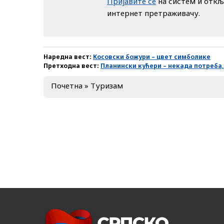
Пријавите се
на систем и откљ
интернет претраживачу.
Наредна вест:
Косовски божури – цвет симболике
Претходна вест:
Планински кућери – некада потреба,
Почетна
»
Туризам