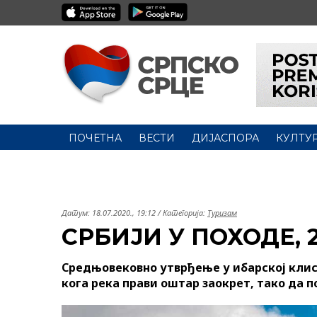
ПОЧЕТНА
ВЕСТИ
ДИЈАСПОРА
КУЛТУ
Датум:
18.07.2020., 19:12
/ Категорија:
Туризам
СРБИЈИ У ПОХОДЕ, 
Средњовековно утврђење у ибарској клису
кога река прави оштар заокрет, тако да 