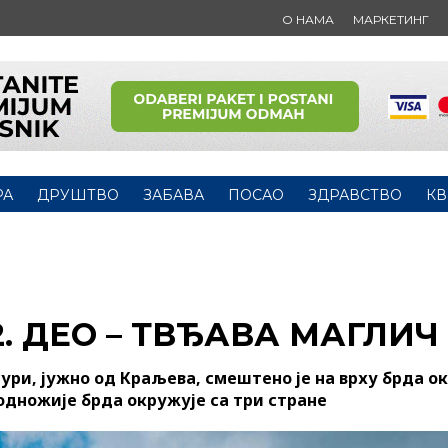
О НАМА
МАРКЕТИНГ
РА
ДРУШТВО
ЗАБАВА
ПОСАО
ЗДРАВСТВО
КВ
2. ДЕО – ТВЂАВА МАГЛИЧ
ри, јужно од Краљева, смештено је на врху брда о
подножије брда окружује са три стране