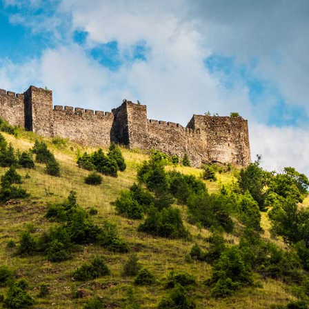
06.06.2020. /
Гастрономија
02.09.2020. /
Привреда
БУРЕК, КРАЉ ЈУТАРЊЕГ
10 СТАРИХ, З
ОБРОКА
ЗАНАТА