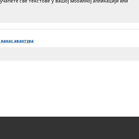
учаћете све текстове у вашој мобилној апликацији или
 данас авантура