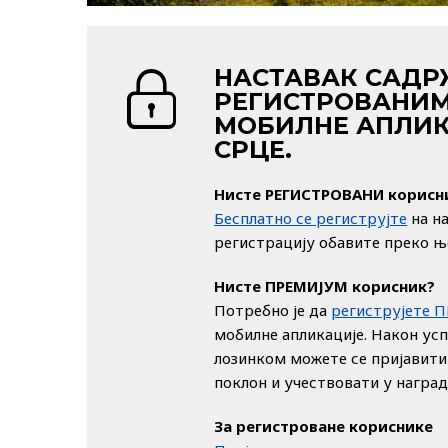
НАСТАВАК САДР
РЕГИСТРОВАНИМ
МОБИЛНЕ АПЛИК
СРЦЕ.
Нисте РЕГИСТРОВАНИ корисн
Бесплатно се региструјте
на н
регистрацију обавите преко њ
Нисте ПРЕМИЈУМ корисник?
Потребно је да
региструјете 
мобилне апликације. Након ус
лозинком можете се пријавити
поклон и учествовати у награ
За регистроване кориснике