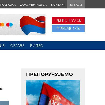
ПОДРШКА
ДОКУМЕНТАЦИЈА
КОНТАКТ
ЋИР/LAT
РЕГИСТРУЈ СЕ
ПРИЈАВИ СЕ
ИЗ
ОБЈАВЕ
ВИДЕО
ПРЕПОРУЧУЈЕМО
ко