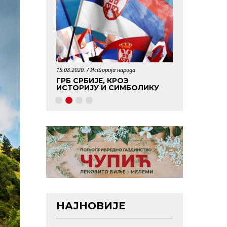
15.08.2020. /
Историја народа
29.04.2020. /
Истори
АБОРАВЉЕНИХ
ГРБ СРБИЈЕ, КРОЗ
КО ЈЕ БИО 
ИСТОРИЈУ И СИМБОЛИКУ
НАЈНОВИЈЕ