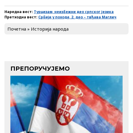
Наредна вест:
Турцизам, неизбежни део српског језика
Претходна вест:
Србији у походе, 2. део – твђава Маглич
Почетна
»
Историја народа
ПРЕПОРУЧУЈЕМО