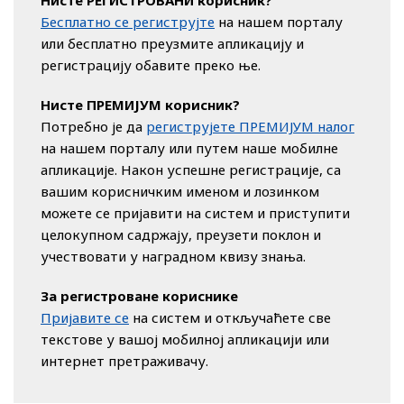
Нисте РЕГИСТРОВАНИ корисник?
Бесплатно се региструјте
на нашем порталу
или бесплатно преузмите апликацију и
регистрацију обавите преко ње.
Нисте ПРЕМИЈУМ корисник?
Потребно је да
региструјете ПРЕМИЈУМ налог
на нашем порталу или путем наше мобилне
апликације. Након успешне регистрације, са
вашим корисничким именом и лозинком
можете се пријавити на систем и приступити
целокупном садржају, преузети поклон и
учествовати у наградном квизу знања.
За регистроване кориснике
Пријавите се
на систем и откључаћете све
текстове у вашој мобилној апликацији или
интернет претраживачу.