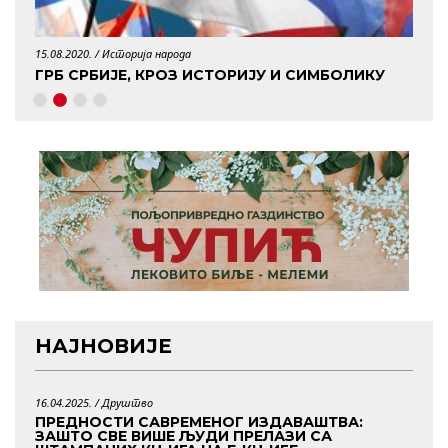
15.08.2020. /
Историја народа
29.04.
ГРБ СРБИЈЕ, КРОЗ ИСТОРИЈУ И СИМБОЛИКУ
КО 
НАЈНОВИЈЕ
16.04.2025. /
Друштво
ПРЕДНОСТИ САВРЕМЕНОГ ИЗДАВАШТВА:
ЗАШТО СВЕ ВИШЕ ЉУДИ ПРЕЛАЗИ СА