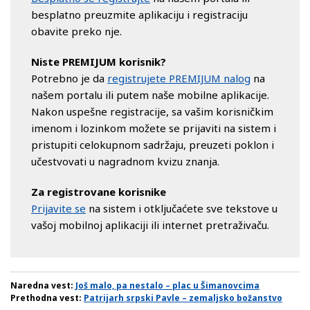
besplatno preuzmite aplikaciju i registraciju
obavite preko nje.
Niste PREMIJUM korisnik?
Potrebno je da
registrujete PREMIJUM nalog
na
našem portalu ili putem naše mobilne aplikacije.
Nakon uspešne registracije, sa vašim korisničkim
imenom i lozinkom možete se prijaviti na sistem i
pristupiti celokupnom sadržaju, preuzeti poklon i
učestvovati u nagradnom kvizu znanja.
Za registrovane korisnike
Prijavite se
na sistem i otključaćete sve tekstove u
vašoj mobilnoj aplikaciji ili internet pretraživaču.
Naredna vest:
Još malo, pa nestalo – plac u Šimanovcima
Prethodna vest:
Patrijarh srpski Pavle – zemaljsko božanstvo