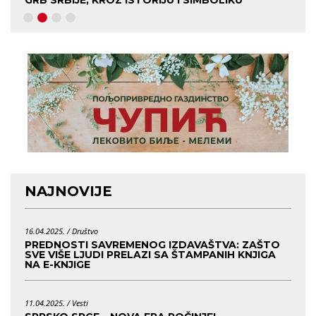
GRB SRBIJE, KROZ ISTORIJU I SIMBOLIKU
KO J
NAJNOVIJE
16.04.2025. /
Društvo
PREDNOSTI SAVREMENOG IZDAVAŠTVA: ZAŠTO
SVE VIŠE LJUDI PRELAZI SA ŠTAMPANIH KNJIGA
NA E-KNJIGE
11.04.2025. /
Vesti