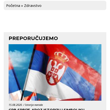
Početna
»
Zdravstvo
PREPORUČUJEMO
15.08.2020. /
Istorija naroda
29.04.