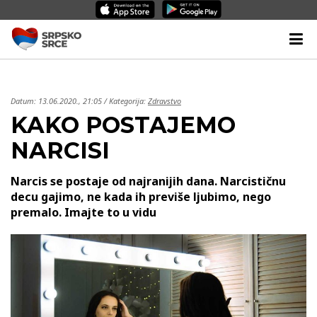
Datum:
13.06.2020., 21:05
/ Kategorija:
Zdravstvo
KAKO POSTAJEMO
NARCISI
Narcis se postaje od najranijih dana. Narcističnu
decu gajimo, ne kada ih previše ljubimo, nego
premalo. Imajte to u vidu