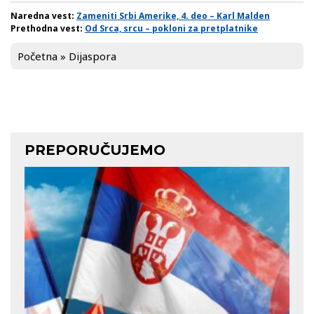
Naredna vest:
Zameniti Srbi Amerike, 4. deo – Karl Malden
Prethodna vest:
Od Srca, srcu – pokloni za pretplatnike
Početna
»
Dijaspora
PREPORUČUJEMO