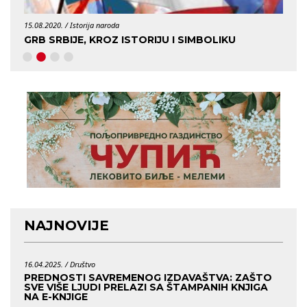
15.08.2020. /
Istorija naroda
29.04.
GRB SRBIJE, KROZ ISTORIJU I SIMBOLIKU
KO J
NAJNOVIJE
16.04.2025. /
Društvo
PREDNOSTI SAVREMENOG IZDAVAŠTVA: ZAŠTO
SVE VIŠE LJUDI PRELAZI SA ŠTAMPANIH KNJIGA
NA E-KNJIGE