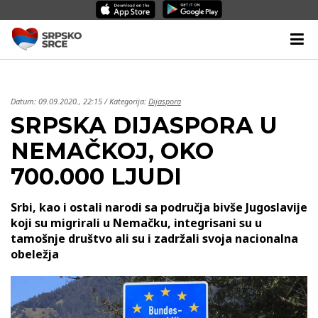
Datum:
09.09.2020., 22:15
/ Kategorija:
Dijaspora
SRPSKA DIJASPORA U
NEMAČKOJ, OKO
700.000 LJUDI
Srbi, kao i ostali narodi sa područja bivše Jugoslavije
koji su migrirali u Nemačku, integrisani su u
tamošnje društvo ali su i zadržali svoja nacionalna
obeležja