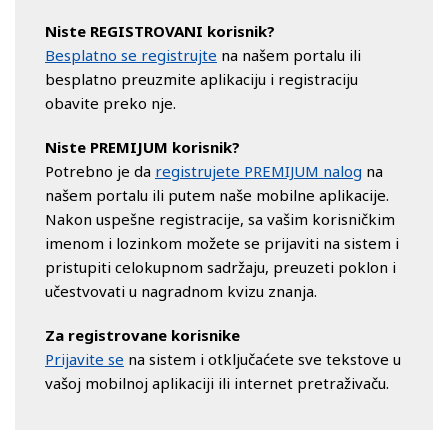
Niste REGISTROVANI korisnik?
Besplatno se registrujte
na našem portalu ili
besplatno preuzmite aplikaciju i registraciju
obavite preko nje.
Niste PREMIJUM korisnik?
Potrebno je da
registrujete PREMIJUM nalog
na
našem portalu ili putem naše mobilne aplikacije.
Nakon uspešne registracije, sa vašim korisničkim
imenom i lozinkom možete se prijaviti na sistem i
pristupiti celokupnom sadržaju, preuzeti poklon i
učestvovati u nagradnom kvizu znanja.
Za registrovane korisnike
Prijavite se
na sistem i otključaćete sve tekstove u
vašoj mobilnoj aplikaciji ili internet pretraživaču.