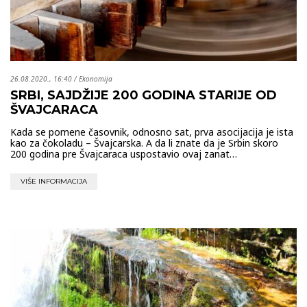
26.08.2020., 16:40
/
Ekonomija
SRBI, SAJDŽIJE 200 GODINA STARIJE OD
ŠVAJCARACA
Kada se pomene časovnik, odnosno sat, prva asocijacija je ista
kao za čokoladu – Švajcarska. A da li znate da je Srbin skoro
200 godina pre Švajcaraca uspostavio ovaj zanat…
VIŠE INFORMACIJA