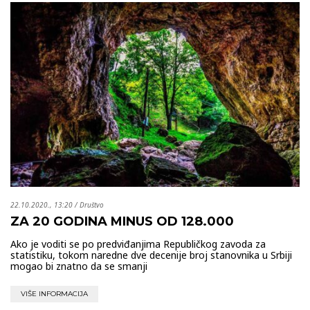
22.10.2020., 13:20
/
Društvo
ZA 20 GODINA MINUS OD 128.000
Ako je voditi se po predviđanjima Republičkog zavoda za
statistiku, tokom naredne dve decenije broj stanovnika u Srbiji
mogao bi znatno da se smanji
VIŠE INFORMACIJA