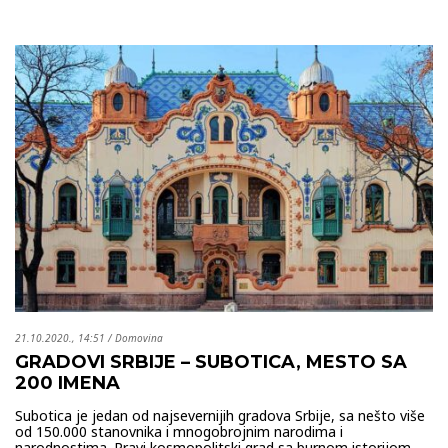
21.10.2020., 14:51
/
Domovina
GRADOVI SRBIJE – SUBOTICA, MESTO SA
200 IMENA
Subotica je jedan od najsevernijih gradova Srbije, sa nešto više
od 150.000 stanovnika i mnogobrojnim narodima i
narodnostima. Pravi kosmopolitski grad sa burnom istorijom