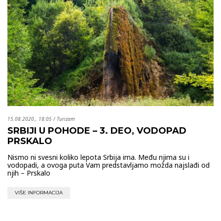
15.08.2020., 18:05
/
Turizam
SRBIJI U POHODE – 3. DEO, VODOPAD
PRSKALO
Nismo ni svesni koliko lepota Srbija ima. Među njima su i
vodopadi, a ovoga puta Vam predstavljamo možda najslađi od
njih – Prskalo
VIŠE INFORMACIJA