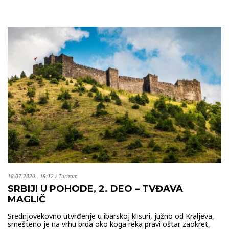
18.07.2020., 19:12
/
Turizam
SRBIJI U POHODE, 2. DEO – TVĐAVA
MAGLIČ
Srednjovekovno utvrđenje u ibarskoj klisuri, južno od Kraljeva,
smešteno je na vrhu brda oko koga reka pravi oštar zaokret,