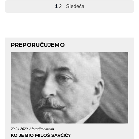
1
2
Sledeća
PREPORUČUJEMO
29.04.2020. /
Istorija naroda
06.06.
KO JE BIO MILOŠ SAVČIĆ?
BUR