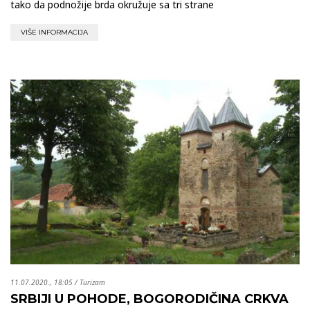
tako da podnožije brda okružuje sa tri strane
VIŠE INFORMACIJA
11.07.2020., 18:05
/
Turizam
SRBIJI U POHODE, BOGORODIČINA CRKVA