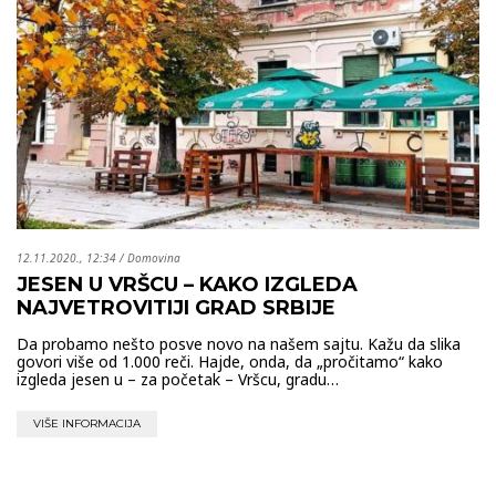
12.11.2020., 12:34
/
Domovina
JESEN U VRŠCU – KAKO IZGLEDA
NAJVETROVITIJI GRAD SRBIJE
Da probamo nešto posve novo na našem sajtu. Kažu da slika
govori više od 1.000 reči. Hajde, onda, da „pročitamo“ kako
izgleda jesen u – za početak – Vršcu, gradu…
VIŠE INFORMACIJA