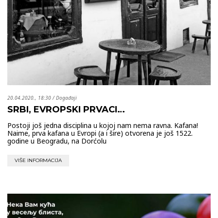
20.04.2020., 18:30
/
Događaji
SRBI, EVROPSKI PRVACI…
Postoji još jedna disciplina u kojoj nam nema ravna. Kafana!
Naime, prva kafana u Evropi (a i šire) otvorena je još 1522.
godine u Beogradu, na Dorćolu
VIŠE INFORMACIJA