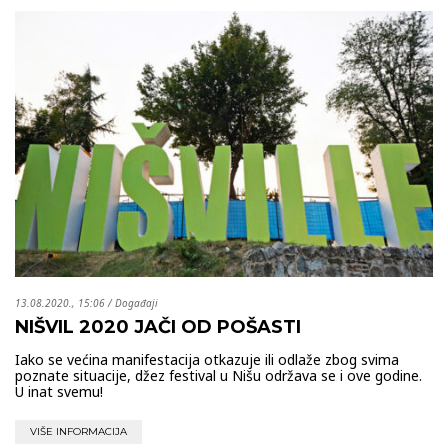
13.08.2020., 15:06
/
Događaji
NIŠVIL 2020 JAČI OD POŠASTI
Iako se većina manifestacija otkazuje ili odlaže zbog svima
poznate situacije, džez festival u Nišu održava se i ove godine.
U inat svemu!
VIŠE INFORMACIJA