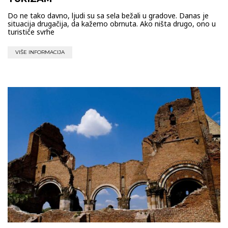
Do ne tako davno, ljudi su sa sela bežali u gradove. Danas je
situacija drugačija, da kažemo obrnuta. Ako ništa drugo, ono u
turističe svrhe
VIŠE INFORMACIJA