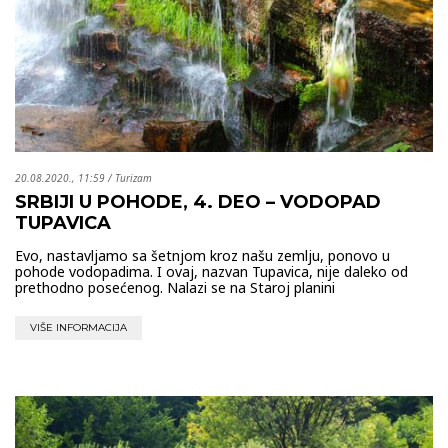
20.08.2020., 11:59
/
Turizam
SRBIJI U POHODE, 4. DEO – VODOPAD
TUPAVICA
Evo, nastavljamo sa šetnjom kroz našu zemlju, ponovo u
pohode vodopadima. I ovaj, nazvan Tupavica, nije daleko od
prethodno posećenog. Nalazi se na Staroj planini
VIŠE INFORMACIJA