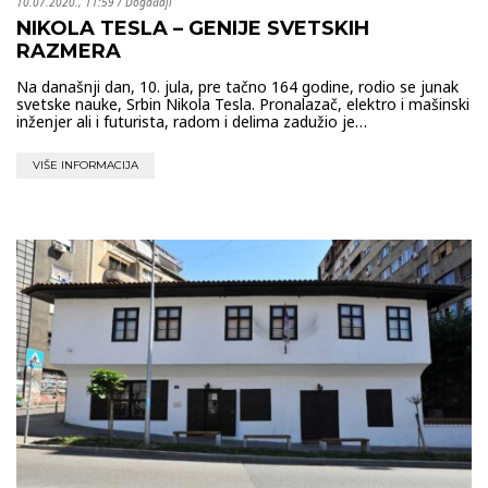
10.07.2020., 11:59
/
Događaji
NIKOLA TESLA – GENIJE SVETSKIH
RAZMERA
Na današnji dan, 10. jula, pre tačno 164 godine, rodio se junak
svetske nauke, Srbin Nikola Tesla. Pronalazač, elektro i mašinski
inženjer ali i futurista, radom i delima zadužio je…
VIŠE INFORMACIJA