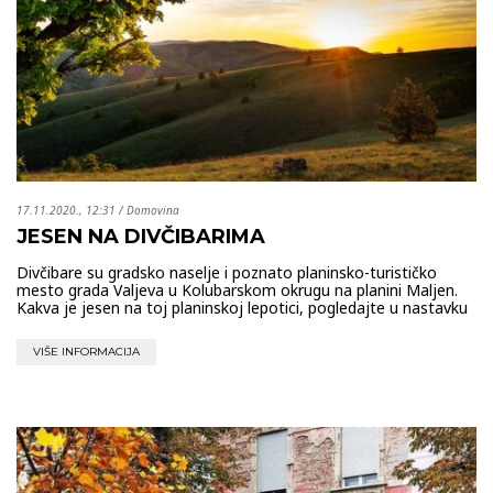
17.11.2020., 12:31
/
Domovina
JESEN NA DIVČIBARIMA
Divčibare su gradsko naselje i poznato planinsko-turističko
mesto grada Valjeva u Kolubarskom okrugu na planini Maljen.
Kakva je jesen na toj planinskoj lepotici, pogledajte u nastavku
VIŠE INFORMACIJA