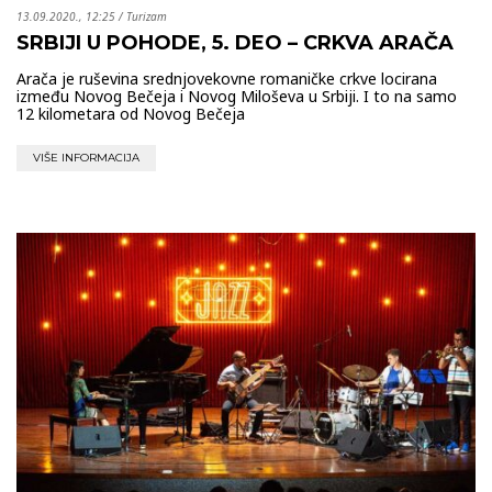
13.09.2020., 12:25
/
Turizam
SRBIJI U POHODE, 5. DEO – CRKVA ARAČA
Arača je ruševina srednjovekovne romaničke crkve locirana
između Novog Bečeja i Novog Miloševa u Srbiji. I to na samo
12 kilometara od Novog Bečeja
VIŠE INFORMACIJA