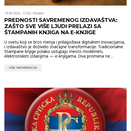
16.04.2025., 13:52
/
Društvo
PREDNOSTI SAVREMENOG IZDAVAŠTVA:
ZAŠTO SVE VIŠE LJUDI PRELAZI SA
ŠTAMPANIH KNJIGA NA E-KNJIGE
U svetu koji se brzo menja i prilagođava digitalnim inovacijama,
i izdavaštvo je doživelo značajne transformacije. Tradicionalne
štampane knjige polako ustupaju mesto modernim,
elektronskim izdanjima — e-knjigama. Ova promena ne…
VIŠE INFORMACIJA