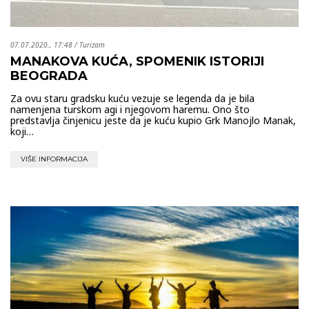
07.07.2020., 17:48
/
Turizam
MANAKOVA KUĆA, SPOMENIK ISTORIJI
BEOGRADA
Za ovu staru gradsku kuću vezuje se legenda da je bila
namenjena turskom agi i njegovom haremu. Ono što
predstavlja činjenicu jeste da je kuću kupio Grk Manojlo Manak,
koji…
VIŠE INFORMACIJA