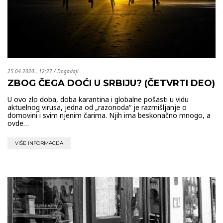
25.04.2020., 12:27
/
Događaji
ZBOG ČEGA DOĆI U SRBIJU? (ČETVRTI DEO)
U ovo zlo doba, doba karantina i globalne pošasti u vidu
aktuelnog virusa, jedna od „razonoda“ je razmišljanje o
domovini i svim njenim čarima. Njih ima beskonačno mnogo, a
ovde…
VIŠE INFORMACIJA