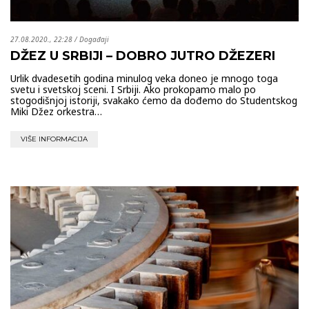
27.08.2020., 22:28
/
Događaji
DŽEZ U SRBIJI – DOBRO JUTRO DŽEZERI
Urlik dvadesetih godina minulog veka doneo je mnogo toga
svetu i svetskoj sceni. I Srbiji. Ako prokopamo malo po
stogodišnjoj istoriji, svakako ćemo da dođemo do Studentskog
Miki Džez orkestra…
VIŠE INFORMACIJA